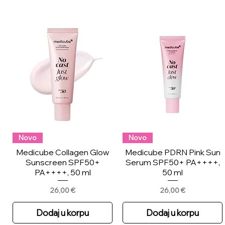
Novo
Novo
Medicube Collagen Glow
Medicube PDRN Pink Sun
Sunscreen SPF50+
Serum SPF50+ PA++++,
PA++++, 50 ml
50 ml
Price
Price
26,00 €
26,00 €
Dodaj u korpu
Dodaj u korpu