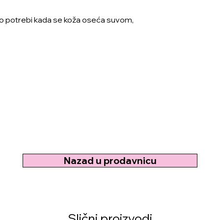
i po potrebi kada se koža oseća suvom,
Nazad u prodavnicu
Slični proizvodi