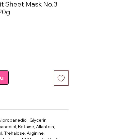
it Sheet Mask No.3
 20g
e
pu
lpropanediol, Glycerin,
anediol, Betaine, Allantoin,
, Trehalose, Arginine,