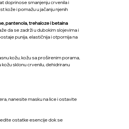
izat doprinose smanjenju crvenila i
st kože i pomažu u jačanju njenih
e, pantenola, trehaloze i betaina
že da se zadrži u dubokim slojevima i
taje punija, elastičnija i otpornija na
snu kožu, kožu sa proširenim porama,
u kožu sklonu crvenilu, dehidriranu
ra, nanesite masku na lice i ostavite
edite ostatke esencije dok se