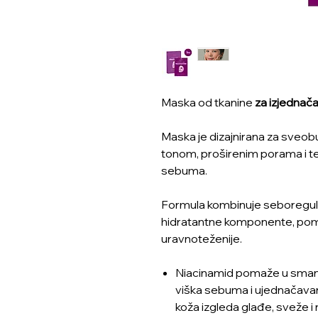
Maska od tkanine
za izjednača
Maska je dizajnirana za sveo
tonom, proširenim porama i 
sebuma.
Formula kombinuje seboregulat
hidratantne komponente, pomažuć
uravnoteženije.
Niacinamid pomaže u smanje
viška sebuma i ujednačavan
koža izgleda glađe, sveže 