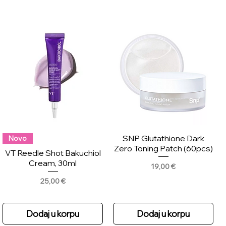
SNP Glutathione Dark
Novo
Zero Toning Patch (60pcs)
VT Reedle Shot Bakuchiol
Cream, 30ml
Price
19,00 €
Price
25,00 €
Dodaj u korpu
Dodaj u korpu