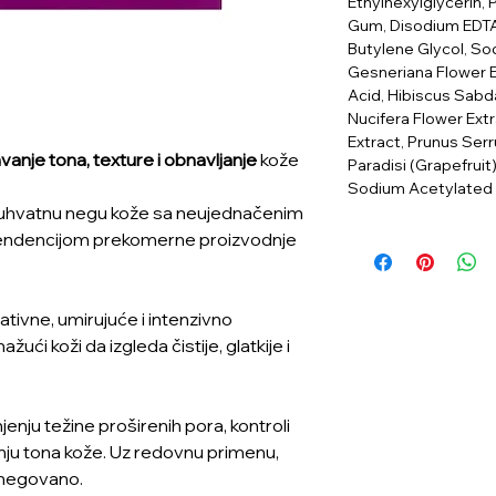
Ethylhexylglycerin, 
Gum, Disodium EDTA,
Butylene Glycol, So
Gesneriana Flower E
Acid, Hibiscus Sabd
Nucifera Flower Ext
Extract, Prunus Serr
vanje tona, texture i obnavljanje
kože
Paradisi (Grapefruit
Sodium Acetylated
buhvatnu negu kože sa neujednačenim
tendencijom prekomerne proizvodnje
ivne, umirujuće i intenzivno
i koži da izgleda čistije, glatkije i
nju težine proširenih pora, kontroli
ju tona kože. Uz redovnu primenu,
i negovano.