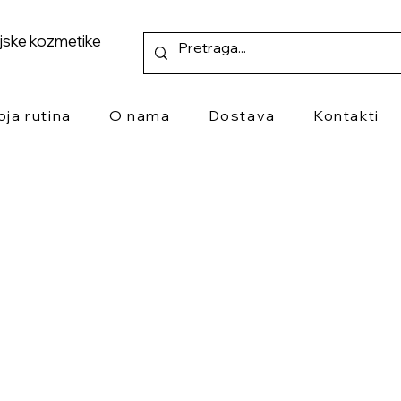
ejske kozmetike
oja rutina
O nama
Dostava
Kontakti