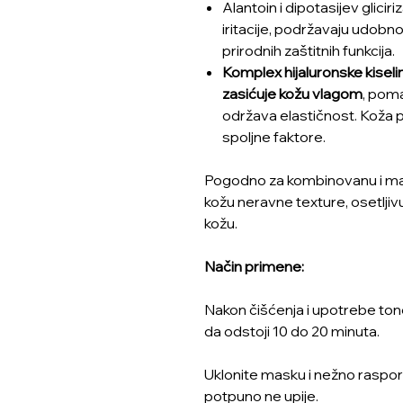
Alantoin i dipotasijev glicir
iritacije, podržavaju udobno
prirodnih zaštitnih funkcija.
Komplex hijaluronske kiselin
zasićuje kožu vlagom
, poma
održava elastičnost. Koža pos
spoljne faktore.
Pogodno za kombinovanu i ma
kožu neravne texture, osetljiv
kožu.
Način primene:
Nakon čišćenja i upotrebe tone
da odstoji 10 do 20 minuta.
Uklonite masku i nežno raspor
potpuno ne upije.