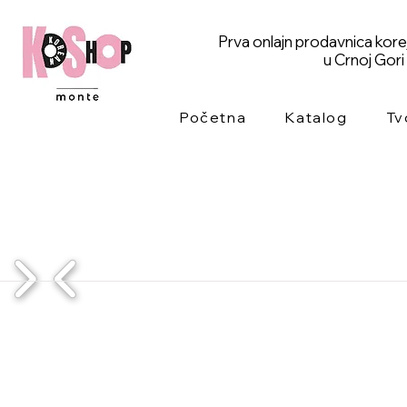
Prva onlajn prodavnica kor
u Crnoj Gori
Početna
Katalog
Tv