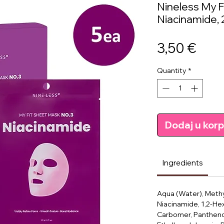
Nineless My F
Niacinamide,
Pric
3,50 €
Quantity
*
Dodaj u kor
Ingredients
Aqua (Water), Methy
Niacinamide, 1,2-Hex
Carbomer, Panthenol