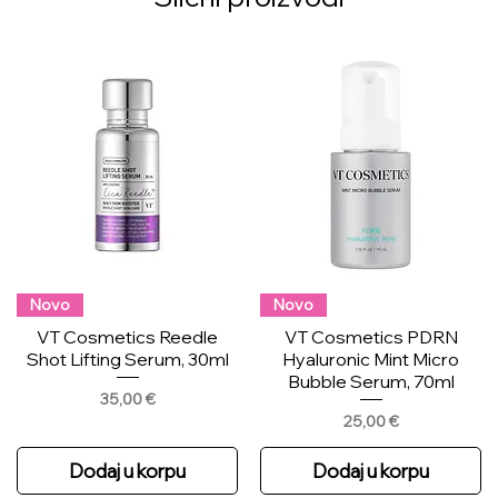
Novo
Novo
VT Cosmetics Reedle
VT Cosmetics PDRN
Shot Lifting Serum, 30ml
Hyaluronic Mint Micro
Bubble Serum, 70ml
Price
35,00 €
Price
25,00 €
Dodaj u korpu
Dodaj u korpu