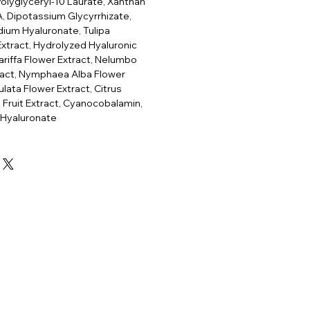
Polyglyceryl-10 Laurate, Xanthan
 Dipotassium Glycyrrhizate,
dium Hyaluronate, Tulipa
xtract, Hydrolyzed Hyaluronic
ariffa Flower Extract, Nelumbo
ract, Nymphaea Alba Flower
ulata Flower Extract, Citrus
) Fruit Extract, Cyanocobalamin,
 Hyaluronate