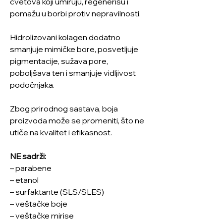
cvetova koji umiruju, regenerišu i
pomažu u borbi protiv nepravilnosti.
Hidrolizovani kolagen dodatno
smanjuje mimičke bore, posvetljuje
pigmentacije, sužava pore,
poboljšava ten i smanjuje vidljivost
podočnjaka.
Zbog prirodnog sastava, boja
proizvoda može se promeniti, što ne
utiče na kvalitet i efikasnost.
NE sadrži:
– parabene
– etanol
– surfaktante (SLS/SLES)
– veštačke boje
– veštačke mirise