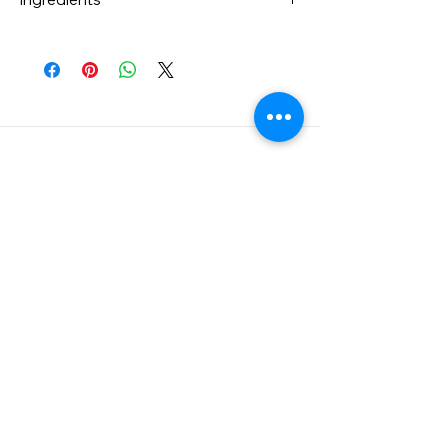
Sodium Hyaluronate liquid(89%), Ascorbic
Acid, 1,2-Hexanediol, Niacinamide,
Arginine, Human-Oligopeptide-1,
Hydrolyzed Collagen, Nelumbium
Speciosum Flower Extract, Magnolia
Liliflora Bud Extract, Lilium Tigrinum
Extract, Paeonia Albiflora Root Extract,
Tuber Magnatum Extract,
PyrusMalus(Apple) Fruit Extract, Red
Ginseng Extract, Sodium Polyacrylate,
Adenosine, Disodium EDTA
Bambusa Vulgaris Water, Pentylene
Glycol, Ascorbic Acid, Butylene Glycol,
1,2-Hexanediol, Niacinamide