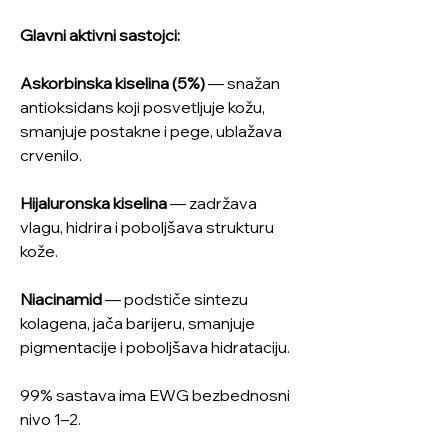
Glavni aktivni sastojci:
Askorbinska kiselina (5%)
— snažan
antioksidans koji posvetljuje kožu,
smanjuje postakne i pege, ublažava
crvenilo.
Hijaluronska kiselina
— zadržava
vlagu, hidrira i poboljšava strukturu
kože.
Niacinamid
— podstiče sintezu
kolagena, jača barijeru, smanjuje
pigmentacije i poboljšava hidrataciju.
99% sastava ima EWG bezbednosni
nivo 1–2.