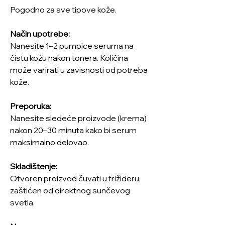
Pogodno za sve tipove kože.
Način upotrebe:
Nanesite 1–2 pumpice seruma na
čistu kožu nakon tonera. Količina
može varirati u zavisnosti od potreba
kože.
Preporuka:
Nanesite sledeće proizvode (krema)
nakon 20–30 minuta kako bi serum
maksimalno delovao.
Skladištenje:
Otvoren proizvod čuvati u frižideru,
zaštićen od direktnog sunčevog
svetla.