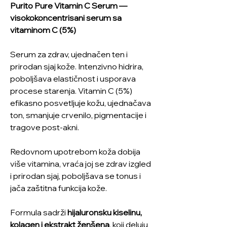
Purito Pure Vitamin C Serum —
visokokoncentrisani serum sa
vitaminom C (5%)
Serum za zdrav, ujednačen ten i
prirodan sjaj kože. Intenzivno hidrira,
poboljšava elastičnost i usporava
procese starenja. Vitamin C (5%)
efikasno posvetljuje kožu, ujednačava
ton, smanjuje crvenilo, pigmentacije i
tragove post-akni.
Redovnom upotrebom koža dobija
više vitamina, vraća joj se zdrav izgled
i prirodan sjaj, poboljšava se tonus i
jača zaštitna funkcija kože.
Formula sadrži
hijaluronsku kiselinu,
kolagen i ekstrakt ženšena
, koji deluju