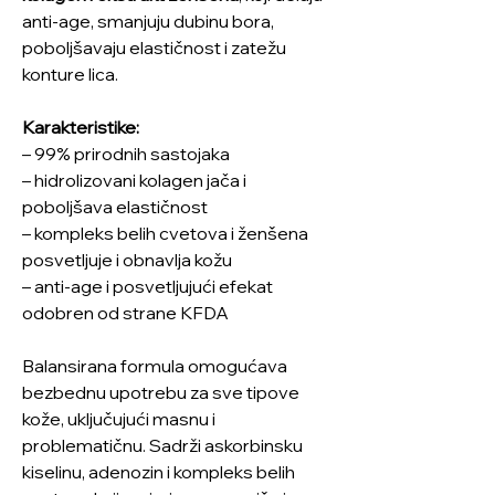
anti-age, smanjuju dubinu bora,
poboljšavaju elastičnost i zatežu
konture lica.
Karakteristike:
– 99% prirodnih sastojaka
– hidrolizovani kolagen jača i
poboljšava elastičnost
– kompleks belih cvetova i ženšena
posvetljuje i obnavlja kožu
– anti-age i posvetljujući efekat
odobren od strane KFDA
Balansirana formula omogućava
bezbednu upotrebu za sve tipove
kože, uključujući masnu i
problematičnu. Sadrži askorbinsku
kiselinu, adenozin i kompleks belih