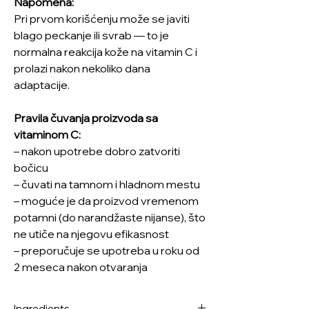
Napomena:
Pri prvom korišćenju može se javiti
blago peckanje ili svrab — to je
normalna reakcija kože na vitamin C i
prolazi nakon nekoliko dana
adaptacije.
Pravila čuvanja proizvoda sa
vitaminom C:
– nakon upotrebe dobro zatvoriti
bočicu
– čuvati na tamnom i hladnom mestu
– moguće je da proizvod vremenom
potamni (do narandžaste nijanse), što
ne utiče na njegovu efikasnost
– preporučuje se upotreba u roku od
2 meseca nakon otvaranja
Ingredients