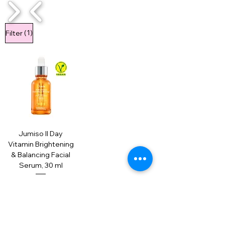
1/4
(1)
Filter
Jumiso ll Day
Vitamin Brightening
& Balancing Facial
Serum, 30 ml
Regular Price
Sale Price
28,00 €
19,60 €
Dodaj u korpu