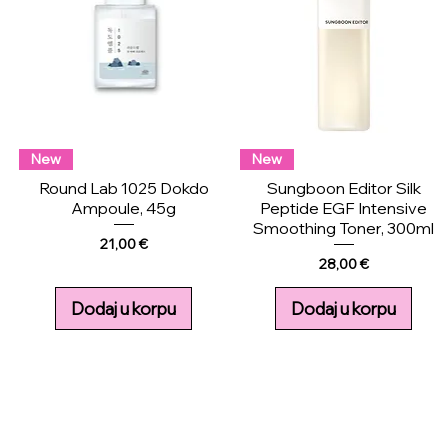
New
New
Round Lab 1025 Dokdo
Sungboon Editor Silk
Ampoule, 45g
Peptide EGF Intensive
Smoothing Toner, 300ml
Price
21,00 €
Price
28,00 €
Dodaj u korpu
Dodaj u korpu