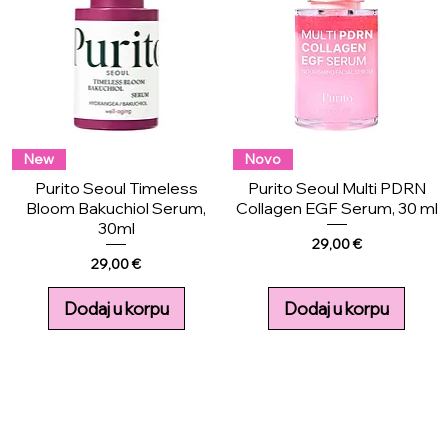
New
Novo
Purito Seoul Timeless
Purito Seoul Multi PDRN
Bloom Bakuchiol Serum,
Collagen EGF Serum, 30 ml
30ml
Price
29,00 €
Price
29,00 €
Dodaj u korpu
Dodaj u korpu