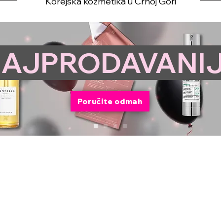
Korejska kozmetika u Crnoj Gori
AJPRODAVANI
Poručite odmah