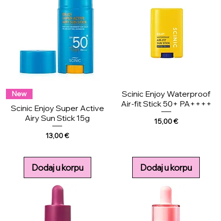
Scinic Enjoy Waterproof
New
Air-fit Stick 50+ PA++++
Scinic Enjoy Super Active
Airy Sun Stick 15g
Price
15,00 €
Price
13,00 €
Dodaj u korpu
Dodaj u korpu