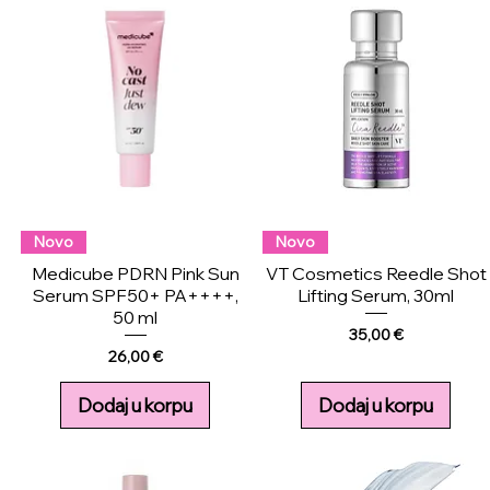
Novo
Novo
Medicube PDRN Pink Sun
VT Cosmetics Reedle Shot
Serum SPF50+ PA++++,
Lifting Serum, 30ml
50 ml
Price
35,00 €
Price
26,00 €
Dodaj u korpu
Dodaj u korpu