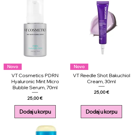
Novo
Novo
VT Cosmetics PDRN
VT Reedle Shot Bakuchiol
Hyaluronic Mint Micro
Cream, 30ml
Bubble Serum, 70ml
Price
25,00 €
Price
25,00 €
Dodaj u korpu
Dodaj u korpu