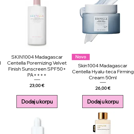
SKIN1004 Madagascar
Novo
l
Centella Poremizing Velvet
Skin1004 Madagascar
Finish Sunscreen SPF50+
Centella Hyalu-teca Firming
PA++++
Cream 50ml
Price
23,00 €
Price
26,00 €
Dodaj u korpu
Dodaj u korpu