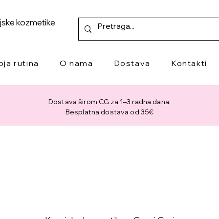
ejske kozmetike
oja rutina
O nama
Dostava
Kontakti
Dostava širom CG za 1–3 radna dana.
Besplatna dostava od 35€