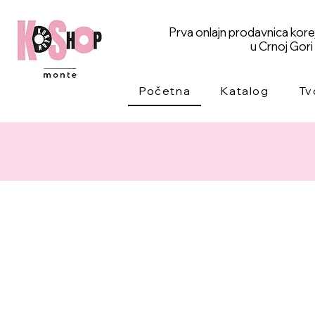
Prva onlajn prodavnica kor
u Crnoj Gori
Početna
Katalog
Tv