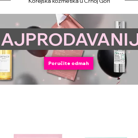
Korejska kozmetika u Crnoj Gori
AJPRODAVANI
Poručite odmah