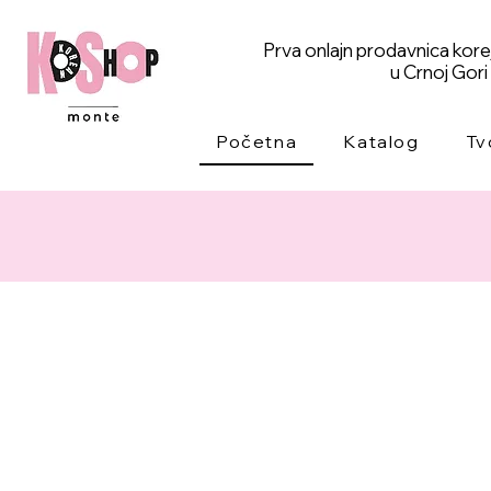
Prva onlajn prodavnica kor
u Crnoj Gori
Početna
Katalog
Tv