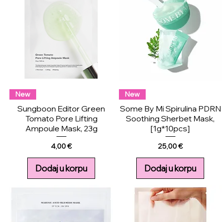
New
New
Sungboon Editor Green
Some By Mi Spirulina PDRN
Tomato Pore Lifting
Soothing Sherbet Mask,
Ampoule Mask, 23g
[1g*10pcs]
Price
Price
4,00 €
25,00 €
Dodaj u korpu
Dodaj u korpu