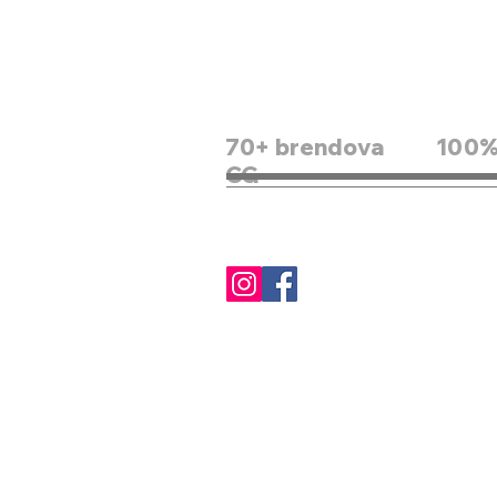
Heimish
I'm from
Innisfree
ISNTREE
iUNIK
K-Secret
70+ brendova
100% 
Mary & May
CG
Man:yo
Medicube
Missha
Nineless
Numbuzin
Papa Recipe
Petitfee
Purito
Real Barrier
Round Lab
rom&nd
Scinic
Skin1004