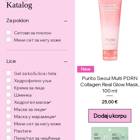
Katalog
Za poklon
Сетови за поклон
Мини сет за негу коже
Lice
New
Gel za kožu lica i tela
Purito Seoul Multi PDRN
Хидрофилно уље
Collagen Real Glow Mask,
Крема за лице
100 ml
Шминка
Price
25,00 €
Хидрогел маска
Маске за лице
Dodaj u korpu
Маска у марамице
Мини сет за негу коже
Flastere
Пена/гел за чишћење