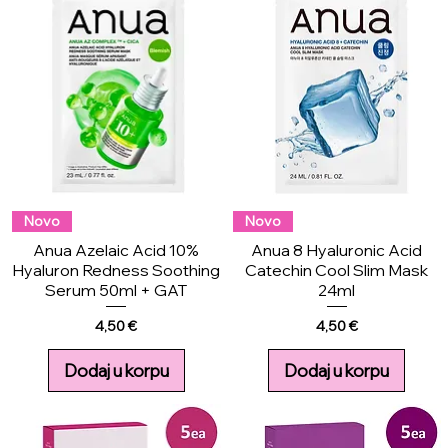
Novo
Novo
Anua Azelaic Acid 10%
Anua 8 Hyaluronic Acid
Hyaluron Redness Soothing
Catechin Cool Slim Mask
Serum 50ml + GAT
24ml
Price
Price
4,50 €
4,50 €
Dodaj u korpu
Dodaj u korpu