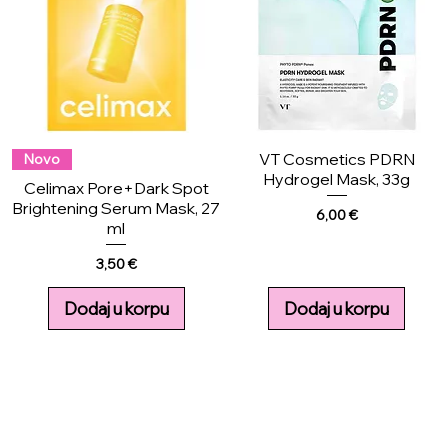
VT Cosmetics PDRN
Novo
Hydrogel Mask, 33g
Celimax Pore+Dark Spot
Brightening Serum Mask, 27
Price
6,00 €
ml
Price
3,50 €
Dodaj u korpu
Dodaj u korpu