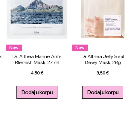
New
New
k
Dr. Althea Marine Anti-
Dr.Althea Jelly Seal
Blemish Mask, 27 ml
Dewy Mask, 28g
Price
Price
4,50 €
3,50 €
Dodaj u korpu
Dodaj u korpu