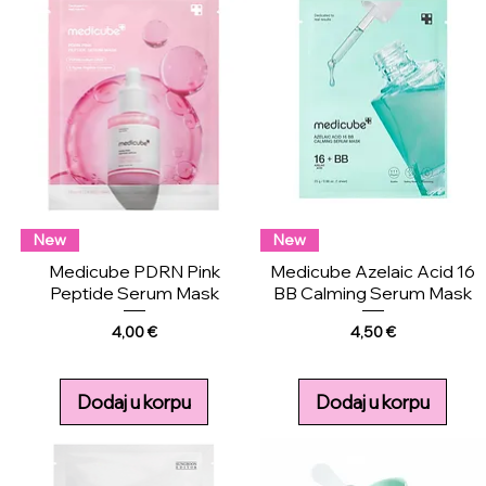
New
New
Medicube PDRN Pink
Medicube Azelaic Acid 16
Peptide Serum Mask
BB Calming Serum Mask
Price
Price
4,00 €
4,50 €
Dodaj u korpu
Dodaj u korpu