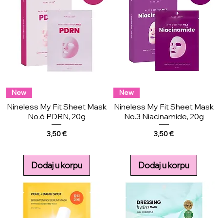
New
New
Nineless My Fit Sheet Mask
Nineless My Fit Sheet Mask
No.6 PDRN, 20g
No.3 Niacinamide, 20g
Price
Price
3,50 €
3,50 €
Dodaj u korpu
Dodaj u korpu