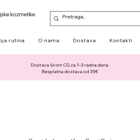
ejske kozmetike
oja rutina
O nama
Dostava
Kontakti
Dostava širom CG za 1–3 radna dana.
Besplatna dostava od 35€