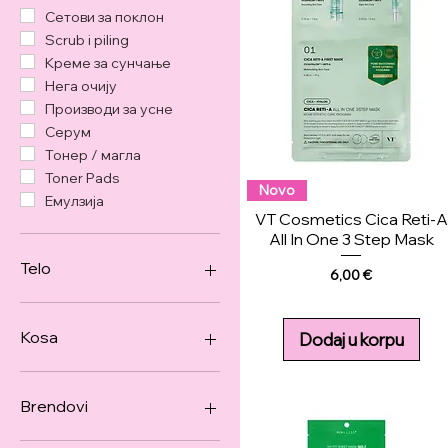
Сетови за поклон
Scrub i piling
Креме за сунчање
Нега очију
Производи за усне
Серум
Тонер / магла
Toner Pads
Novo
Емулзија
VT Cosmetics Cica Reti-A
All In One 3 Step Mask
Telo
Price
6,00 €
Gel za kožu lica i tela
Za ruke
Kosa
Dodaj u korpu
Za stopala
Производи за косу
Brendovi
Anua