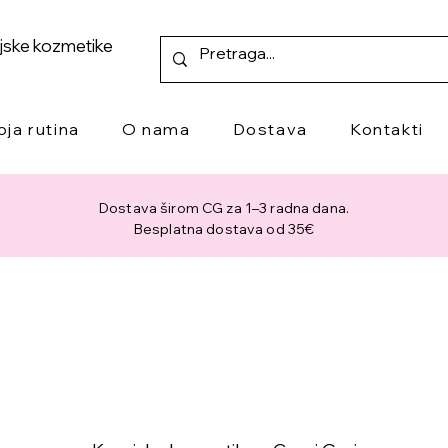
ejske kozmetike
oja rutina
O nama
Dostava
Kontakti
Dostava širom CG za 1–3 radna dana.
Besplatna dostava od 35€