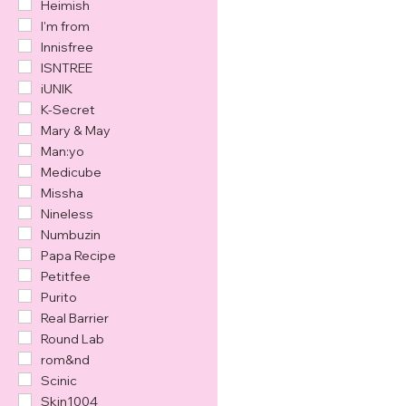
Heimish
I'm from
Innisfree
ISNTREE
iUNIK
K-Secret
Mary & May
Man:yo
Medicube
Missha
Nineless
Numbuzin
Papa Recipe
Petitfee
Purito
Real Barrier
Round Lab
rom&nd
Scinic
Skin1004