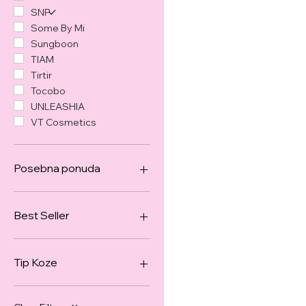
SNP
Some By Mi
Sungboon
TIAM
Tirtir
Tocobo
UNLEASHIA
VT Cosmetics
Posebna ponuda
Посебна понуда
Best Seller
All Products
HIT combo
Tip Koze
Pigmentation Combo
Bestsellers
Problematicna
Masna