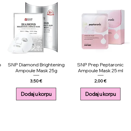
o
SNP Diamond Brightening
SNP Prep Peptaronic
Ampoule Mask 25g
Ampoule Mask 25 ml
Price
Price
3,50 €
2,00 €
Dodaj u korpu
Dodaj u korpu