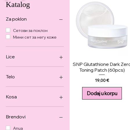
Katalog
Za poklon
Сетови за поклон
Мини сет за негу коже
Lice
SNP Glutathione Dark Zer
Gel za kožu lica i tela
Toning Patch (60pcs)
Хидрофилно уље
Telo
Price
19,00 €
Крема за лице
Шминка
Gel za kožu lica i tela
Dodaj u korpu
Хидрогел маска
Za ruke
Kosa
Маске за лице
Za stopala
Маска у марамице
Производи за косу
Мини сет за негу коже
Brendovi
Flastere
Пена/гел за чишћење
Anua