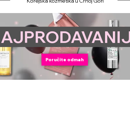
Korejska kozmetika u Crnoj Gori
AJPRODAVANI
Poručite odmah