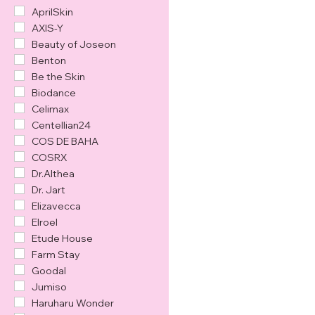
Сетови за поклон
AprilSkin
Scrub i piling
AXIS-Y
Креме за сунчање
Beauty of Joseon
Нега очију
Benton
Производи за усне
Be the Skin
Серум
Biodance
Тонер / магла
Celimax
Toner Pads
Centellian24
Емулзија
COS DE BAHA
COSRX
Dr.Althea
Dr. Jart
Elizavecca
Elroel
Etude House
Farm Stay
Goodal
Jumiso
Haruharu Wonder