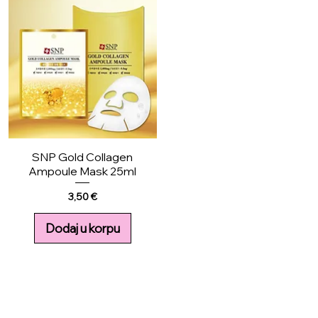
SNP Gold Collagen
Ampoule Mask 25ml
Price
3,50 €
Dodaj u korpu