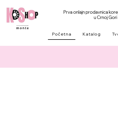
Prva onlajn prodavnica kor
u Crnoj Gori
Početna
Katalog
Tv