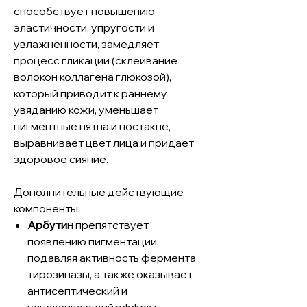
способствует повышению
эластичности, упругости и
увлажнённости, замедляет
процесс гликации (склеивание
волокон коллагена глюкозой),
который приводит к раннему
увяданию кожи, уменьшает
пигментные пятна и постакне,
выравнивает цвет лица и придает
здоровое сияние.
Дополнительные действующие
компоненты:
Арбутин
препятствует
появлению пигментации,
подавляя активность фермента
тирозиназы, а также оказывает
антисептический и
успокаивающий эффект.