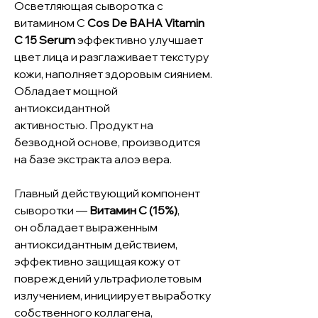
Осветляющая сыворотка с
витамином С
Cos De BAHA Vitamin
C 15 Serum
эффективно улучшает
цвет лица и разглаживает текстуру
кожи, наполняет здоровым сиянием.
Обладает мощной
антиоксидантной
активностью. Продукт на
безводной основе, производится
на базе экстракта алоэ вера.
Главный действующий компонент
сыворотки —
Витамин С (15%)
,
он обладает выраженным
антиоксидантным действием,
эффективно защищая кожу от
повреждений ультрафиолетовым
излучением, инициирует выработку
собственного коллагена,