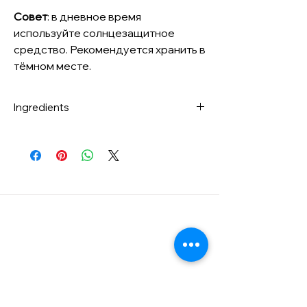
Совет
: в дневное время
используйте солнцезащитное
средство. Рекомендуется хранить в
тёмном месте.
Ingredients
Propanediol, *Aloe Barbadensis Leaf
Extract, Ascorbic Acid, Arbutin,1,2-
Hexanediol, Arginine, Sodium
Hyaluronate, Panthenol, Sodium
Hydroxide, *Camellia Sinensis Leaf
Extract,*Momordica Charantia Fruit
Extract,*Sambucus Nigra Flower Extract,
*Leontopodium Alpinum Extract,
Disodium EDTA, Hydroxyethylcellulose
*Mark: N.O.I.P 40%