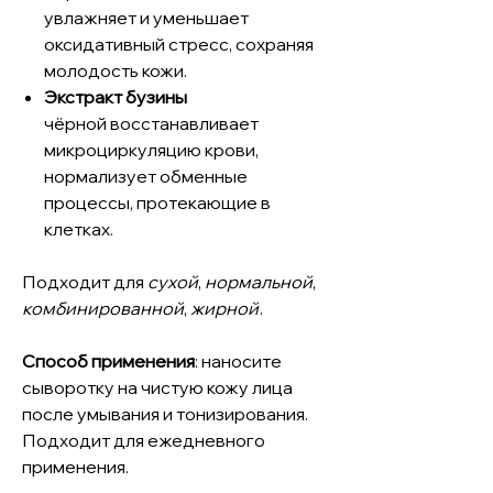
увлажняет и уменьшает
оксидативный стресс, сохраняя
молодость кожи.
Экстракт бузины
чёрной восстанавливает
микроциркуляцию крови,
нормализует обменные
процессы, протекающие в
клетках.
Подходит для
сухой
,
нормальной
,
комбинированной
,
жирной
.
Способ применения
: наносите
сыворотку на чистую кожу лица
после умывания и тонизирования.
Подходит для ежедневного
применения.