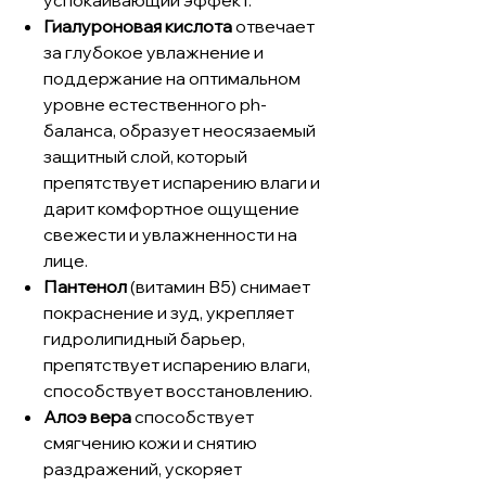
Гиалуроновая кислота
отвечает
за глубокое увлажнение и
поддержание на оптимальном
уровне естественного ph-
баланса, образует неосязаемый
защитный слой, который
препятствует испарению влаги и
дарит комфортное ощущение
свежести и увлажненности на
лице.
Пантенол
(витамин B5) снимает
покраснение и зуд, укрепляет
гидролипидный барьер,
препятствует испарению влаги,
способствует восстановлению.
Алоэ вера
способствует
смягчению кожи и снятию
раздражений, ускоряет