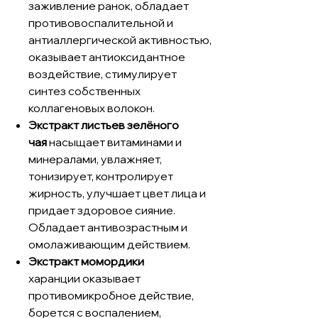
заживление ранок, обладает
противовоспалительной и
антиаллергической активностью,
оказывает антиоксидантное
воздействие, стимулирует
синтез собственных
коллагеновых волокон.
Экстракт листьев зелёного
чая
насыщает витаминами и
минералами, увлажняет,
тонизирует, контролирует
жирность, улучшает цвет лица и
придает здоровое сияние.
Обладает антивозрастным и
омолаживающим действием.
Экстракт момордики
харанции оказывает
противомикробное действие,
борется с воспалением,