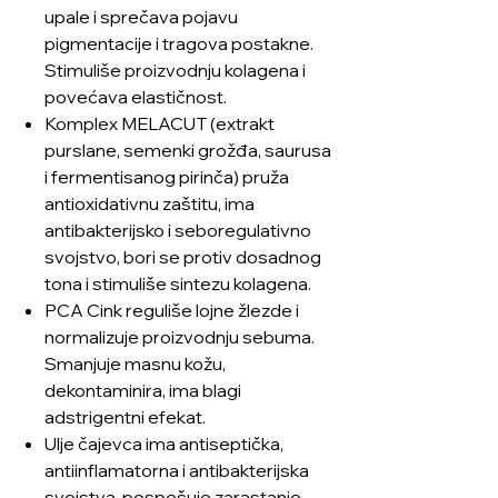
upale i sprečava pojavu
pigmentacije i tragova postakne.
Stimuliše proizvodnju kolagena i
povećava elastičnost.
Komplex MELACUT (extrakt
purslane, semenki grožđa, saurusa
i fermentisanog pirinča) pruža
antioxidativnu zaštitu, ima
antibakterijsko i seboregulativno
svojstvo, bori se protiv dosadnog
tona i stimuliše sintezu kolagena.
PCA Cink reguliše lojne žlezde i
normalizuje proizvodnju sebuma.
Smanjuje masnu kožu,
dekontaminira, ima blagi
adstrigentni efekat.
Ulje čajevca ima antiseptička,
antiinflamatorna i antibakterijska
svojstva, pospešuje zarastanje