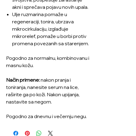
akni i sprečava pojavu novih upala.
Ulje ruzmarina pomaže u
regeneraciji, tonira, ubrzava
mikrocirkulaciju, izglađuje
mikrorelef, pomaže u borbi protiv
promena povezanih sa starenjem.
Pogodno za normalnu, kombinovanu i
masnu kožu.
Način primene:
nakon pranja i
toniranja, nanesite serum na lice,
raširite ga po koži. Nakon upijanja,
nastavite sa negom.
Pogodno za dnevnu i večernju negu.