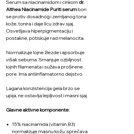
Serum sa niacinamidom i cinkom
dr.
Althea Niacinamide Puriti serum
bori
se protiv dosadnog i zemljanog tona
kože, tonira i daje licu zdrav sjaj.
Osvetljava hiperpigmentaciju i
postakne, potiskuje rad melanocita.
Normalizuje lojne žlezde i apsorbuje
višak sebuma. Smanjuje ozbiljnost
lojnih filamenata i sužava proširene
pore. Ima antiinflamatorno dejstvo.
Lagana konzistencija gela brzo se
upija, ne ostavlja lepljivost i masni sjaj.
Glavne aktivne komponente:
15% niacinamida (vitamin B3)
normalizuje masnu kožu, sprečava