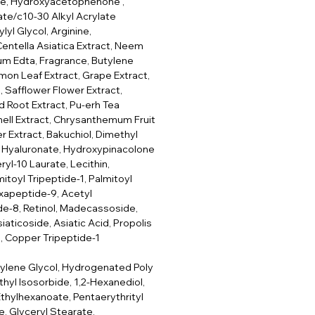
ose, Hydroxyacetophenone ,
te/c10-30 Alkyl Acrylate
yl Glycol, Arginine,
Centella Asiatica Extract, Neem
ium Edta, Fragrance, Butylene
mon Leaf Extract, Grape Extract,
 Safflower Flower Extract,
Root Extract, Pu-erh Tea
hell Extract, Chrysanthemum Fruit
r Extract, Bakuchiol, Dimethyl
m Hyaluronate, Hydroxypinacolone
ryl-10 Laurate, Lecithin,
itoyl Tripeptide-1, Palmitoyl
xapeptide-9, Acetyl
e-8, Retinol, Madecassoside,
aticoside, Asiatic Acid, Propolis
1, Copper Tripeptide-1
tylene Glycol, Hydrogenated Poly
thyl Isosorbide, 1,2-Hexanediol,
Ethylhexanoate, Pentaerythrityl
, Glyceryl Stearate,