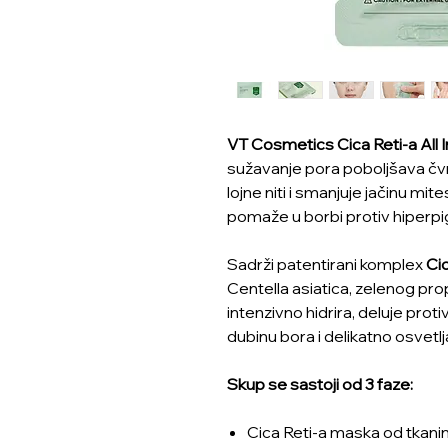
VT Cosmetics Cica Reti-a All 
sužavanje pora poboljšava čvr
lojne niti i smanjuje jačinu mit
pomaže u borbi protiv hiperpi
Sadrži patentirani komplex
Ci
Centella asiatica, zelenog propo
intenzivno hidrira, deluje prot
dubinu bora i delikatno osvetlj
Skup se sastoji od 3 faze:
Cica Reti-a maska od tkanine