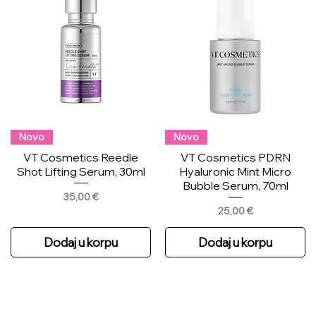
Novo
Novo
VT Cosmetics Reedle
VT Cosmetics PDRN
Shot Lifting Serum, 30ml
Hyaluronic Mint Micro
Bubble Serum, 70ml
Price
35,00 €
Price
25,00 €
Dodaj u korpu
Dodaj u korpu