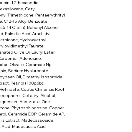
anoin, 1,2-hexanediol,
exasiloxane, Cetyl
nyl Trimethicone, Pentaerythrityl
, C12-15 Alkyl Benzoate,
6-14 Olefin), Behenyl Alcohol,
d, Palmitic Acid, Arachidyl
methicone, Hydroxyethyl
yloyldimethyl Taurate
ated Olive Oil Lauryl Ester,
 Carbomer, Adenosine,
itan Olivate, Ceramide Np,
hin, Sodium Hyaluronate,
Soybean Oil, Dimethyl Isosorbide,
tract, Retinol (100ppb),
Retinoate, Coptis Chinensis Root
Tocopherol, Cetearyl Alcohol,
agnesium Aspartate, Zinc
ctone, Phytosphingosine, Copper
erol, Ceramide EOP, Ceramide AP,
lis Extract, Madecassoside,
c Acid, Madecassic Acid,