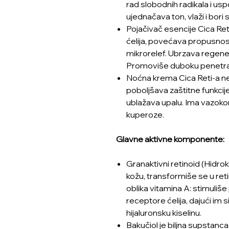
rad slobodnih radikala i usp
ujednačava ton, vlaži i bori s
Pojačivač esencije Cica Ret
ćelija, povećava propusno
mikrorelef. Ubrzava regener
Promoviše duboku penetracij
Noćna krema Cica Reti-a neg
poboljšava zaštitne funkcije i
ublažava upalu. Ima vazokon
kuperoze.
Glavne aktivne komponente:
Granaktivni retinoid (Hidro
kožu, transformiše se u reti
oblika vitamina A: stimuliše
receptore ćelija, dajući im 
hijaluronsku kiselinu.
Bakučiol je biljna supstanca 