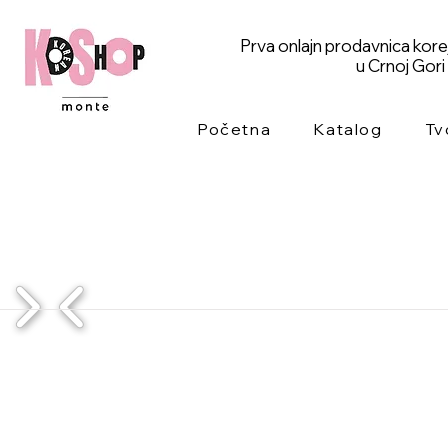
Prva onlajn prodavnica kor
u Crnoj Gori
Početna
Katalog
Tv