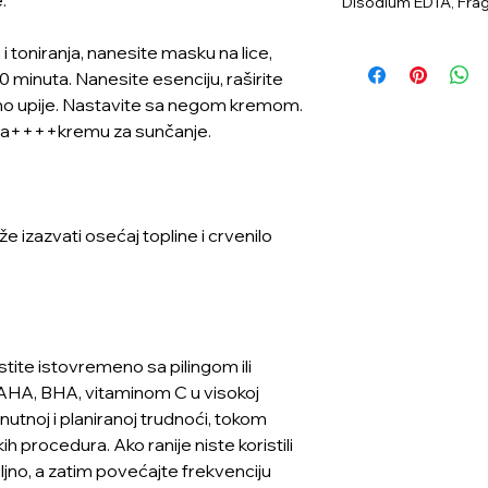
.
Disodium EDTA, Fra
i toniranja, nanesite masku na lice,
20 minuta. Nanesite esenciju, raširite
uno upije. Nastavite sa negom kremom.
pa++++kremu za sunčanje.
e izazvati osećaj topline i crvenilo
tite istovremeno sa pilingom ili
a AHA, BHA, vitaminom C u visokoj
enutnoj i planiranoj trudnoći, tokom
ih procedura. Ako ranije niste koristili
ljno, a zatim povećajte frekvenciju