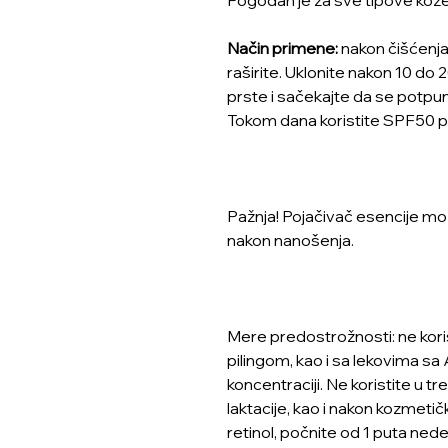
Pogodan je za sve tipove kože
Način primene:
nakon čišćenja 
raširite. Uklonite nakon 10 do 
prste i sačekajte da se potp
Tokom dana koristite SPF50 
Pažnja! Pojačivač esencije mož
nakon nanošenja.
Mere predostrožnosti: ne koris
pilingom, kao i sa lekovima s
koncentraciji. Ne koristite u tr
laktacije, kao i nakon kozmetičk
retinol, počnite od 1 puta nede