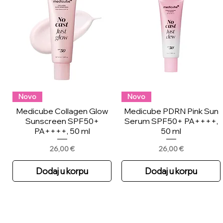
Novo
Novo
Medicube Collagen Glow
Medicube PDRN Pink Sun
Sunscreen SPF50+
Serum SPF50+ PA++++,
PA++++, 50 ml
50 ml
Price
Price
26,00 €
26,00 €
Dodaj u korpu
Dodaj u korpu