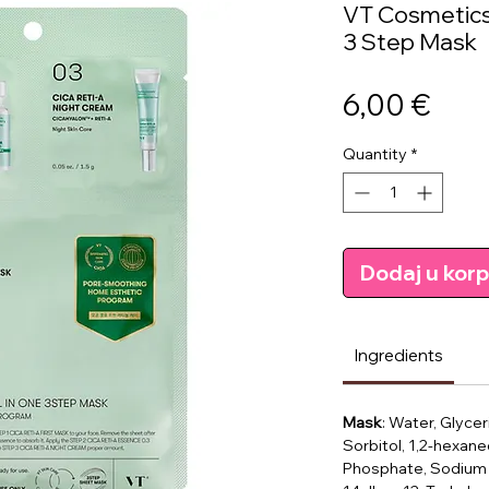
VT Cosmetics 
3 Step Mask
Pric
6,00 €
Quantity
*
Dodaj u kor
Ingredients
Mask
: Water, Glycer
Sorbitol, 1,2-hexan
Phosphate, Sodium 