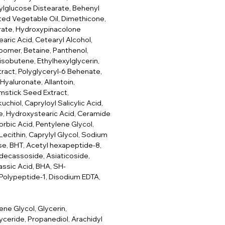
ylglucose Distearate, Behenyl
ed Vegetable Oil, Dimethicone,
rate, Hydroxypinacolone
earic Acid, Cetearyl Alcohol,
rbomer, Betaine, Panthenol,
sobutene, Ethylhexylglycerin,
tract, Polyglyceryl-6 Behenate,
yaluronate, Allantoin,
mstick Seed Extract,
chiol, Capryloyl Salicylic Acid,
e, Hydroxystearic Acid, Ceramide
rbic Acid, Pentylene Glycol,
 Lecithin, Caprylyl Glycol, Sodium
e, BHT, Acetyl hexapeptide-8,
adecassoside, Asiaticoside,
assic Acid, BHA, SH-
Polypeptide-1, Disodium EDTA,
ene Glycol, Glycerin,
lyceride, Propanediol, Arachidyl