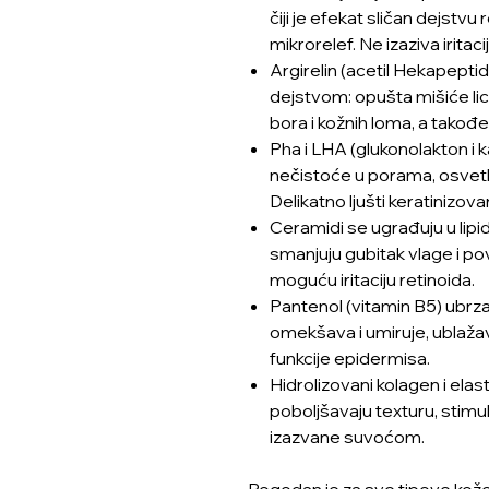
čiji je efekat sličan dejstvu
mikrorelef. Ne izaziva iritac
Argirelin (acetil Hekapepti
dejstvom: opušta mišiće lic
bora i kožnih loma, a takođ
Pha i LHA (glukonolakton i kap
nečistoće u porama, osvetlj
Delikatno ljušti keratinizovan
Ceramidi se ugrađuju u lipid
smanjuju gubitak vlage i po
moguću iritaciju retinoida.
Pantenol (vitamin B5) ubrz
omekšava i umiruje, ublažav
funkcije epidermisa.
Hidrolizovani kolagen i elas
poboljšavaju texturu, stim
izazvane suvoćom.