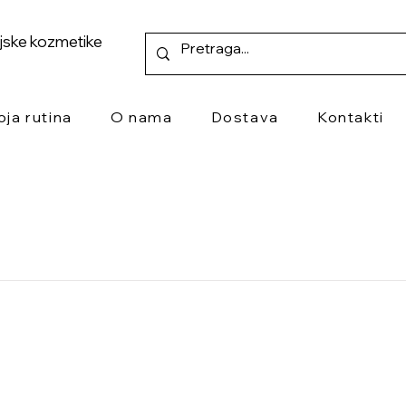
ejske kozmetike
oja rutina
O nama
Dostava
Kontakti