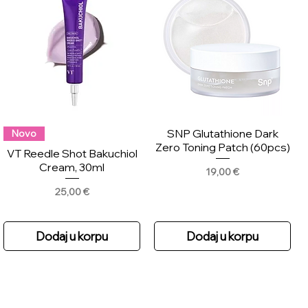
SNP Glutathione Dark
Novo
Zero Toning Patch (60pcs)
VT Reedle Shot Bakuchiol
Cream, 30ml
Price
19,00 €
Price
25,00 €
Dodaj u korpu
Dodaj u korpu