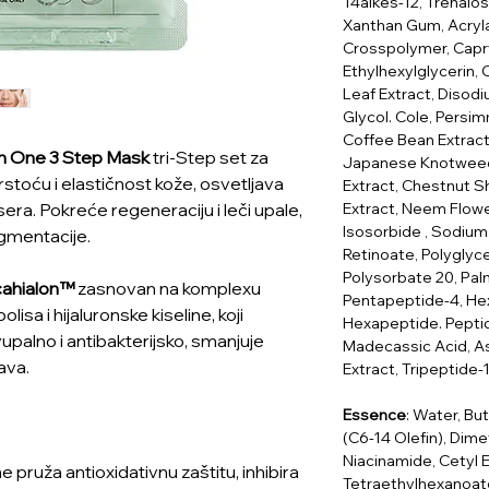
14alkes-12, Trehal
Xanthan Gum, Acryla
Crosspolymer, Capryl
Ethylhexylglycerin, 
Leaf Extract, Disod
Glycol. Cole, Persim
Coffee Bean Extract,
In One 3 Step Mask
tri-Step set za
Japanese Knotweed 
stoću i elastičnost kože, osvetljava
Extract, Chestnut S
Extract, Neem Flowe
esera. Pokreće regeneraciju i leči upale,
Isosorbide , Sodiu
gmentacije.
Retinoate, Polyglyce
Polysorbate 20, Palm
cahialon™
zasnovan na komplexu
Pentapeptide-4, He
lisa i hijaluronske kiseline, koji
Hexapeptide. Peptid
ivupalno i antibakterijsko, smanjuje
Madecassic Acid, Asi
ava.
Extract, Tripeptide-
Essence
: Water, Bu
(C6-14 Olefin), Dime
Niacinamide, Cetyl 
 pruža antioxidativnu zaštitu, inhibira
Tetraethylhexanoate