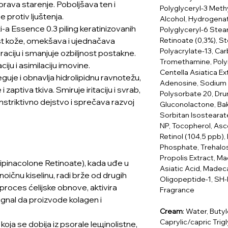
orava starenje. Poboljšava ten i
Polyglyceryl-3 Meth
e protiv ljuštenja.
Alcohol, Hydrogenat
i-a Essence 0.3 piling keratinizovanih
Polyglyceryl-6 Stea
Retinoate (0,3%), St
st kože, omekšava i ujednačava
Polyacrylate-13, Ca
aciju i smanjuje ozbiljnost postakne.
Tromethamine, Polyi
u i asimilaciju imovine.
Centella Asiatica Ex
uje i obnavlja hidrolipidnu ravnotežu,
Adenosine, Sodium H
 zaptiva tkiva. Smiruje iritaciju i svrab,
Polysorbate 20, Dru
striktivno dejstvo i sprečava razvoj
Gluconolactone, Baku
Sorbitan Isostearat
NP, Tocopherol, Asco
Retinol (104,5 ppb),
Phosphate, Trehalos
Propolis Extract, M
kipinacolone Retinoate), kada uđe u
Asiatic Acid, Madec
noičnu kiselinu, radi brže od drugih
Oligopeptide-1, SH-
 proces ćelijske obnove, aktivira
Fragrance
signal da proizvode kolagen i
Cream
: Water, Butyl
Caprylic/capric Trig
koja se dobija iz psorale leщinolistne,