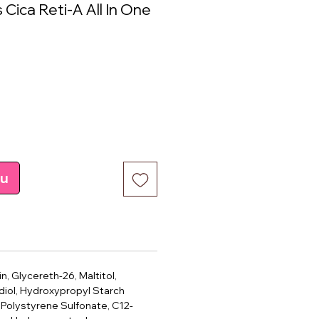
Cica Reti-A All In One
e
pu
in, Glycereth-26, Maltitol,
ediol, Hydroxypropyl Starch
Polystyrene Sulfonate, C12-