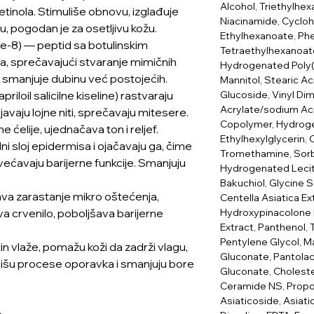
Alcohol, Triethylhex
 retinola. Stimuliše obnovu, izglađuje
Niacinamide, Cycloh
iju, pogodan je za osetljivu kožu.
Ethylhexanoate, Phe
de-8) — peptid sa botulinskim
Tetraethylhexanoate
a, sprečavajući stvaranje mimičnih
Hydrogenated Poly(c
e smanjuje dubinu već postojećih.
Mannitol, Stearic Aci
Glucoside, Vinyl Di
riloil salicilne kiseline) rastvaraju
Acrylate/sodium Acr
avaju lojne niti, sprečavaju mitesere.
Copolymer, Hydrogen
e ćelije, ujednačava ton i reljef.
Ethylhexylglycerin,
ni sloj epidermisa i ojačavaju ga, čime
Tromethamine, Sorb
većavaju barijerne funkcije. Smanjuju
Hydrogenated Lecit
Bakuchiol, Glycine 
ava zarastanje mikro oštećenja,
Centella Asiatica Ex
Hydroxypinacolone 
a crvenilo, poboljšava barijerne
Extract, Panthenol, 
Pentylene Glycol, M
tin vlaže, pomažu koži da zadrži vlagu,
Gluconate, Pantola
ulišu procese oporavka i smanjuju bore
Gluconate, Cholest
Ceramide NS, Propo
Asiaticoside, Asiati