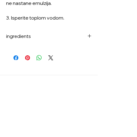
ne nastane emulzija.
3. Isperite toplom vodom.
ingredients
Ethylhexyl Palmitate, Sorbeth-30
Tetraoleate, Macadamia Ternifolia Seed
Oil, Olea Europaea (Olive) Fruit Oil, Vitis
Vinifera (Grape) Seed Oil, Helianthus
Annuus (Sunflower) Seed Oil,
Simmondsia Chinensis (Jojoba) Seed Oil,
Pinus Densiflora Leaf Extract, Centella
Asiatica Extract, Butylene Glycol, 1,2-
Hexanediol, Glycoproteins,
Madecassoside, Madecassic Acid,
Asiaticoside, Asiatic Acid