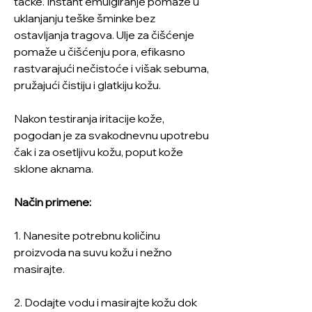
tačke. Instant emulgiranje pomaže u
uklanjanju teške šminke bez
ostavljanja tragova. Ulje za čišćenje
pomaže u čišćenju pora, efikasno
rastvarajući nečistoće i višak sebuma,
pružajući čistiju i glatkiju kožu.
Nakon testiranja iritacije kože,
pogodan je za svakodnevnu upotrebu
čak i za osetljivu kožu, poput kože
sklone aknama.
Način primene:
1. Nanesite potrebnu količinu
proizvoda na suvu kožu i nežno
masirajte.
2. Dodajte vodu i masirajte kožu dok