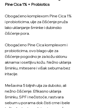
Pine Cica 1% + Probiotics
Obogaćeno komplexom Pine Cica 1%
i probioticima, ulje za čišćenje pruža
lako uklanjanje šminke i dubinsko
čišćenje pora.
Obogaćeno Pine Cica komplexom i
probioticima, ovo blago ulje za
čišćenje pogodno je za kožu sklonu
aknama i osetljivu kožu. Nežno uklanja
šminku, mitesere i višak sebuma bez
iritacije.
Mešavina 5 biljnih ulja za duboko, ali
nežno čišćenje. Efikasno uklanja
šminku, SPF i nečistoće, rastvara
sebum u porama dok čisti crne i bele