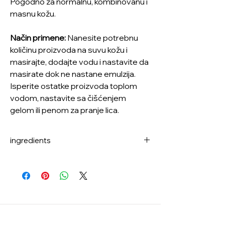
Pogodno za normalnu, kombinovanu i
masnu kožu.
Način primene:
Nanesite potrebnu
količinu proizvoda na suvu kožu i
masirajte, dodajte vodu i nastavite da
masirate dok ne nastane emulzija.
Isperite ostatke proizvoda toplom
vodom, nastavite sa čišćenjem
gelom ili penom za pranje lica.
ingredients
Ethylhexyl palmitate, Cetyl
ethylhexanoate, Solves-30 tetraoleate,
Sorbitan sesquioleate, Ethylhexylglycerin,
Jojoba seed oil, Hodgson seed oil,
Sunflower seed oil, Grape seed oil, Indian
mulberry seed oil, Sweet almond oil,
Evening primrose oil, Curcuma longa root