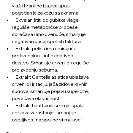
vlaži i hrani, ne izaziva upalu,
pogodan je za kožu sa aknama.
Skvalan štiti od gubitka vlage,
reguliše metaboličke procese,
sprečava rano uvenuće, smanjuje
negativan uticaj spoljnih faktora.
Extrakt pelina ima umirujuće,
protivupalno i antioxidativno
dejstvo. Smanjuje crvenilo, reguliše
proizvodnju sebuma.
Extrakt Centella asiatica ublažava
crvenilo i iritaciju, jača zidove krvnih
sudova, smanjuje pojavu kuperoze,
povećava elastičnost.
Extrakt hauttuinia smiruje upalu,
ubrzava zarastanje i smanjuje
osetljivost na spoljne stimuluse.