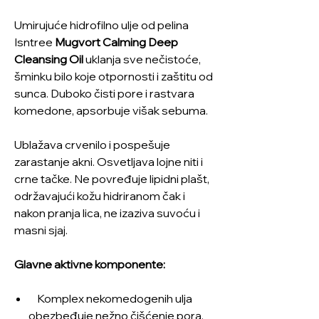
Umirujuće hidrofilno ulje od pelina
Isntree
Mugvort Calming Deep
Cleansing Oil
uklanja sve nečistoće,
šminku bilo koje otpornosti i zaštitu od
sunca. Duboko čisti pore i rastvara
komedone, apsorbuje višak sebuma.
Ublažava crvenilo i pospešuje
zarastanje akni. Osvetljava lojne niti i
crne tačke. Ne povređuje lipidni plašt,
održavajući kožu hidriranom čak i
nakon pranja lica, ne izaziva suvoću i
masni sjaj.
Glavne aktivne komponente:
Komplex nekomedogenih ulja
obezbeđuje nežno čišćenje pora,