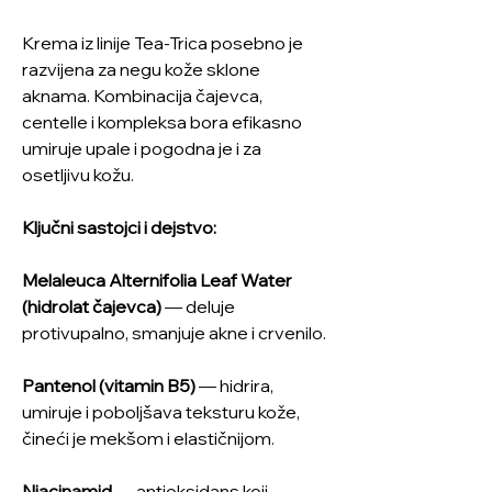
Krema iz linije Tea-Trica posebno je
razvijena za negu kože sklone
aknama. Kombinacija čajevca,
centelle i kompleksa bora efikasno
umiruje upale i pogodna je i za
osetljivu kožu.
Ključni sastojci i dejstvo:
Melaleuca Alternifolia Leaf Water
(hidrolat čajevca)
— deluje
protivupalno, smanjuje akne i crvenilo.
Pantenol (vitamin B5)
— hidrira,
umiruje i poboljšava teksturu kože,
čineći je mekšom i elastičnijom.
Niacinamid
— antioksidans koji