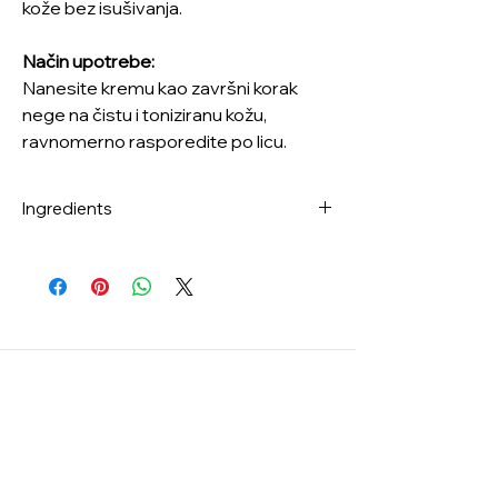
kože bez isušivanja.
Način upotrebe:
Nanesite kremu kao završni korak
nege na čistu i toniziranu kožu,
ravnomerno rasporedite po licu.
Ingredients
Chamaecyparis Obtusa Water, Water,
Melaleuca Alternifolia (Tea Tree) Leaf
Water, Butylene Glycol, Panthenol,
Dimethicone, Glycerin, Niacinamide, 1,2-
Hexanediol, Polyacrylate-13,
Cyclopentasiloxane, Titanium Dioxide (CI
77891), Hydrogenated Polyisobutene,
Pinus Palustris Leaf Extract, Silica,
Propanediol, Glycereth-26, Dimethiconol,
Polyglyceryl-10 Laurate, Ethylhexyl
Palmitate, Sorbitan Isostearate,