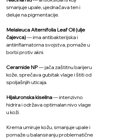
smanjuje upale, ujednačava ten i
deluje na pigmentacije.
Melaleuca Alternifolia Leaf Oil (ulje
čajevca)
— ima antibakterijska i
antiinflamatorna svojstva, pomaže u
borbi protiv akni.
Ceramide NP
— jača zaštitnu barijeru
kože, sprečava gubitak vlage i štiti od
spoljašnjih uticaja.
Hijaluronska kiselina
— intenzivno
hidrira i održava optimalan nivo vlage
u koži.
Krema umiruje kožu, smanjuje upale i
pomaže u balansiranju problematične