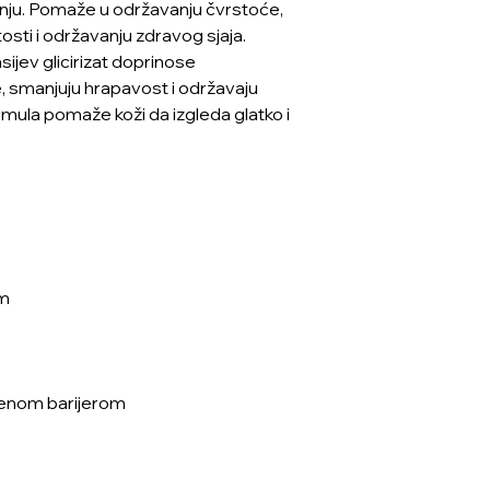
nju. Pomaže u održavanju čvrstoće,
osti i održavanju zdravog sjaja.
sijev glicirizat doprinose
, smanjuju hrapavost i održavaju
Formula pomaže koži da izgleda glatko i
om
ćenom barijerom