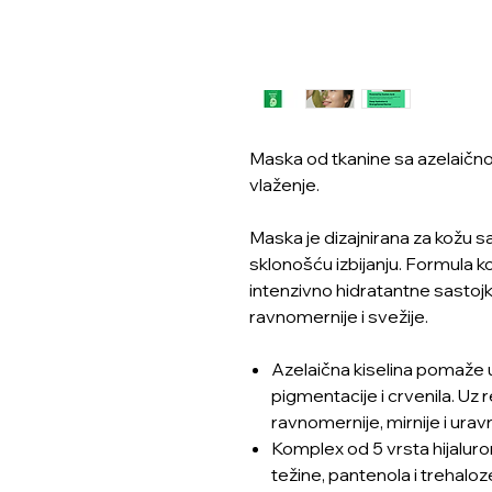
Maska od tkanine sa azelaično
vlaženje.
Maska je dizajnirana za kožu 
sklonošću izbijanju. Formula k
intenzivno hidratantne sastojke
ravnomernije i svežije.
Azelaična kiselina pomaže 
pigmentacije i crvenila. Uz
ravnomernije, mirnije i urav
Komplex od 5 vrsta hijaluro
težine, pantenola i trehaloz