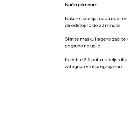
Način primene:
Nakon čišćenja i upotrebe tone
da odstoji 10 do 20 minuta.
Skinite masku i lagano zabijte
potpuno ne upije.
Koristite 2-3 puta nedeljno il
zategnutom ili pregrejanom.