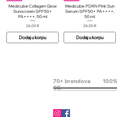
Medicube Collagen Glow
Medicube PDRN Pink Sun
Sunscreen SPF50+
Serum SPF50+ PA++++,
PA++++, 50 ml
50 ml
Price
Price
26,00 €
26,00 €
Dodaj u korpu
Dodaj u korpu
70+ brendova
100% 
CG
Scinic Enjoy Waterproof
Skin1004 Madagascar
SKIN1004 Madagascar
Novo
Air-fit Stick 50+ PA++++
Centella Teca Cream,
Centella Poremizing Velvet
Round Lab Birch Juice
75ml
Finish Sunscreen SPF50+
Moisturizing Intensive
Price
15,00 €