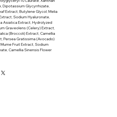
Polyglyceryl-10 Laurate, Xanthan
 Dipotassium Glycyrrhizate,
af Extract, Butylene Glycol, Melia
Extract, Sodium Hyaluronate,
la Asiatica Extract, Hydrolyzed
ium Graveolens (Celery) Extract,
alica (Broccoli) Extract, Camellia
ct, Persea Gratissima (Avocado)
s Mume Fruit Extract, Sodium
ate, Camellia Sinensis Flower