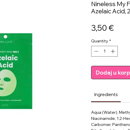
Nineless My F
Azelaic Acid, 
Pric
3,50 €
Quantity
*
Dodaj u kor
Ingredients
Aqua (Water), Methy
Niacinamide, 1,2-Hex
Carbomer, Panthenol