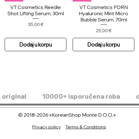
VT Cosmetics Reedle
VT Cosmetics PDRN
Shot Lifting Serum, 30ml
Hyaluronic Mint Micro
Bubble Serum, 70ml
Price
35,00 €
Price
25,00 €
Dodaj u korpu
Dodaj u korpu
original
10000+ isporučena roba
© 2018-2026 «KoreanShop Monte D.O.O.»
SKIN1004 Madagascar
New
Novo
Novo
Centella Poremizing Clear
Privacy policy
Terms & Conditions
Round Lab 1025 Dokdo
Sungboon Editor PDRN
Skin1004 Madagascar
Ampoule Pad 60pcs
Ampoule, 45g
Centella Hyalu-teca
Pink Vitamin Glow