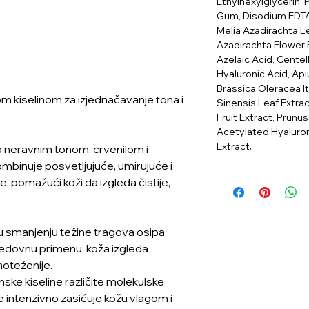
Ethylhexylglycerin, 
Gum, Disodium EDTA,
Melia Azadirachta Le
Azadirachta Flower 
Azelaic Acid, Centel
Hyaluronic Acid, Ap
Brassica Oleracea It
m kiselinom za izjednačavanje tona i
Sinensis Leaf Extra
Fruit Extract, Prunu
Acetylated Hyaluron
Extract.
sa neravnim tonom, crvenilom i
ombinuje posvetljujuće, umirujuće i
, pomažući koži da izgleda čistije,
u smanjenju težine tragova osipa,
 redovnu primenu, koža izgleda
noteženije.
nske kiseline različite molekulske
e intenzivno zasićuje kožu vlagom i