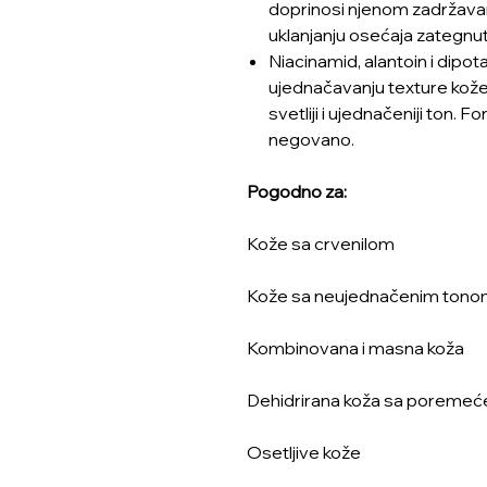
doprinosi njenom zadržava
uklanjanju osećaja zategnut
Niacinamid, alantoin i dipota
ujednačavanju texture kože
svetliji i ujednačeniji ton. 
negovano.
Pogodno za:
Kože sa crvenilom
Kože sa neujednačenim ton
Kombinovana i masna koža
Dehidrirana koža sa poreme
Osetljive kože