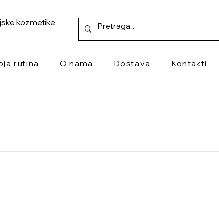
ejske kozmetike
oja rutina
O nama
Dostava
Kontakti