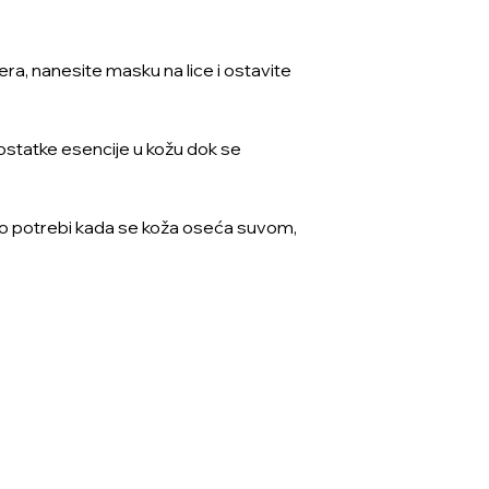
ra, nanesite masku na lice i ostavite
 ostatke esencije u kožu dok se
i po potrebi kada se koža oseća suvom,