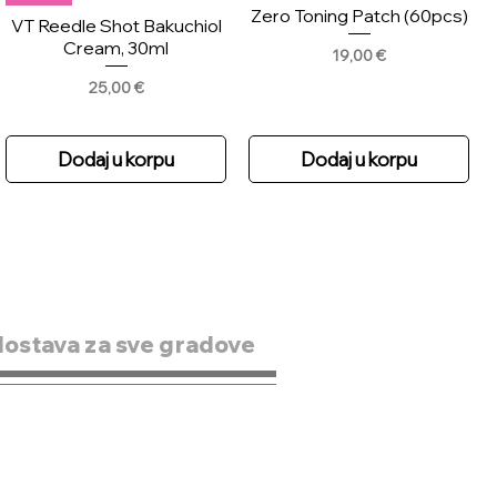
Zero Toning Patch (60pcs)
VT Reedle Shot Bakuchiol
Cream, 30ml
Price
19,00 €
Price
25,00 €
Dodaj u korpu
Dodaj u korpu
dostava za sve gradove
Novo
New
Skin1004 Madagascar
Scinic Enjoy Super Active
Centella Hyalu-teca
Airy Sun Stick 15g