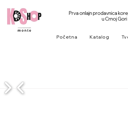
Prva onlajn prodavnica kor
u Crnoj Gori
Početna
Katalog
Tv