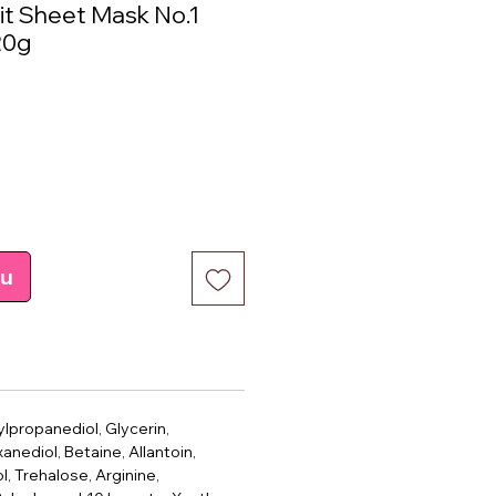
it Sheet Mask No.1
20g
e
pu
lpropanediol, Glycerin,
anediol, Betaine, Allantoin,
, Trehalose, Arginine,