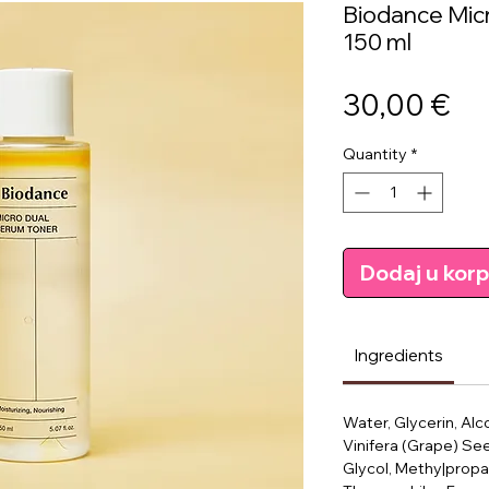
Biodance Mic
150 ml
Pri
30,00 €
Quantity
*
Dodaj u kor
Ingredients
Water, Glycerin, Alco
Vinifera (Grape) See
Glycol, Methy|prop