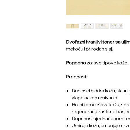
Dvofazni hranljivi toner sa ulj
mekoću i prirodan sjaj.
Pogodno za:
sve tipove kože.
Prednosti:
Dubinski hidrira kožu, uklan
vlage nakon umivanja.
Hrani i omekšava kožu, spr
regeneraciji zaštitne barije
Doprinosi ujednačenom tenu 
Umiruje kožu, smanjuje crven