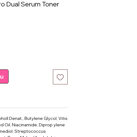
ro Dual Serum Toner
ce
pu
holl Denat., Butylene Glycol, Vitis
d Oil, Niacinamide, Diprop ylene
anediol, Streptococcus