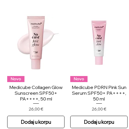
Novo
Novo
Medicube Collagen Glow
Medicube PDRN Pink Sun
Sunscreen SPF50+
Serum SPF50+ PA++++,
PA++++, 50 ml
50 ml
Price
Price
26,00 €
26,00 €
Dodaj u korpu
Dodaj u korpu