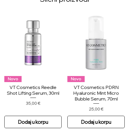
Novo
Novo
VT Cosmetics Reedle
VT Cosmetics PDRN
Shot Lifting Serum, 30ml
Hyaluronic Mint Micro
Bubble Serum, 70ml
Price
35,00 €
Price
25,00 €
Dodaj u korpu
Dodaj u korpu