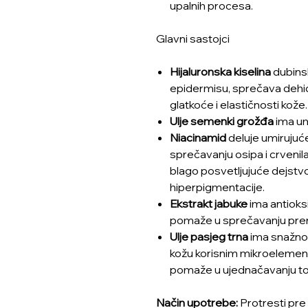
upalnih procesa.
Glavni sastojci
Hijaluronska kiselina
dubinsk
epidermisu, sprečava dehid
glatkoće i elastičnosti kože.
Ulje semenki grožđa
ima um
Niacinamid
deluje umirujuć
sprečavanju osipa i crvenil
blago posvetljujuće dejstvo
hiperpigmentacije.
Ekstrakt jabuke
ima antioksi
pomaže u sprečavanju prer
Ulje pasjeg trna
ima snažno 
kožu korisnim mikroelementi
pomaže u ujednačavanju ton
Način upotrebe:
Protresti pre