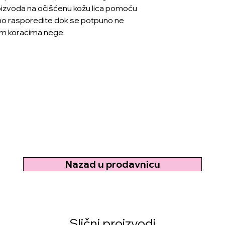
oizvoda na očišćenu kožu lica pomoću
rno rasporedite dok se potpuno ne
lim koracima nege.
Nazad u prodavnicu
Slični proizvodi