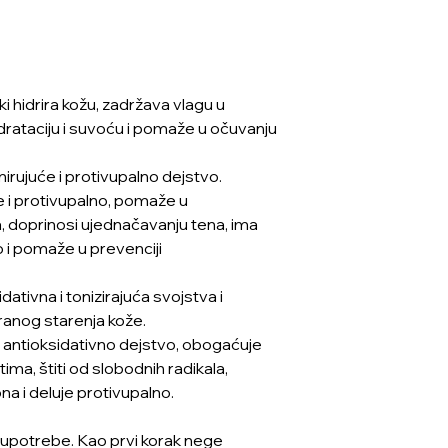
i hidrira kožu, zadržava vlagu u
rataciju i suvoću i pomaže u očuvanju
irujuće i protivupalno dejstvo.
e i protivupalno, pomaže u
a, doprinosi ujednačavanju tena, ima
 i pomaže u prevenciji
dativna i tonizirajuća svojstva i
anog starenja kože.
antioksidativno dejstvo, obogaćuje
ma, štiti od slobodnih radikala,
a i deluje protivupalno.
 upotrebe. Kao prvi korak nege