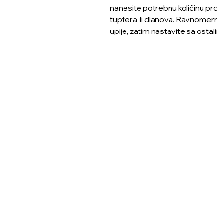
nanesite potrebnu količinu pr
tupfera ili dlanova. Ravnome
upije, zatim nastavite sa osta