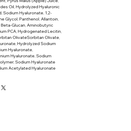
t, Pyrus Malus (Apple) Juice,
es Oil, Hydrolyzed Hyaluronic
d, Sodium Hyaluronate, 1,2-
e Glycol, Panthenol, Allantoin,
 Beta-Glucan, Aminobutyric
ium PCA, Hydrogenated Lecitin,
rbitan OlivateSorbitan Olivate,
aluronate, Hydrolyzed Sodium
sium Hyaluronate,
nium Hyaluronate, Sodium
olymer, Sodium Hyaluronate
dium Acetylated Hyaluronate