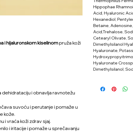
Thermophilus Fermen
Hippophae Rhamnoid
Acid, Hyaluronic Aci
Hexanediol, Pentylen
Betaine, Adenosine,
Acid,Trehalose, Sod
Cetearyl Olivate, So
ima i hijaluronskom kiselinom
pruža koži
Dimethylsilanol Hy
Hyaluronate, Potas
Hydroxypropyitrimo
Hyaluronate Crossp
Dimethylsilanol, So
ja dehidrataciju i obnavlja ravnotežu
ečava suvoću i perutanje i pomaže u
re kože.
i vraća koži zdrav sjaj.
ilo i iritacije i pomaže u sprečavanju