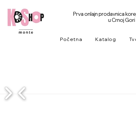
Prva onlajn prodavnica kor
u Crnoj Gori
Početna
Katalog
Tv