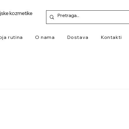
ejske kozmetike
oja rutina
O nama
Dostava
Kontakti