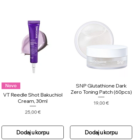
SNP Glutathione Dark
Novo
Zero Toning Patch (60pcs)
VT Reedle Shot Bakuchiol
Cream, 30ml
Price
19,00 €
Price
25,00 €
Dodaj u korpu
Dodaj u korpu