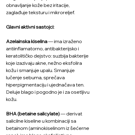
obnavljanje kože bez iritacije,
zaglađuje teksturu i mikroreljef.
Glavni aktivni sastojci:
Azelainska kiselina
— ima izraženo
antiinflamatorno, antibakterijsko i
keratolitičko dejstvo: suzbija bakterije
koje izazivaju akne, nežno eksfolira
kožu i smanjuje upalu. Smanjuje
lučenje sebuma, sprečava
hiperpigmentaciju i ujednačava ten.
Deluje blago i pogodno je i za osetljivu
kožu.
BHA (betaine salicylate)
— derivat
salicilne kiseline u kombinaciji sa
betainom (aminokiselinom iz šećerne