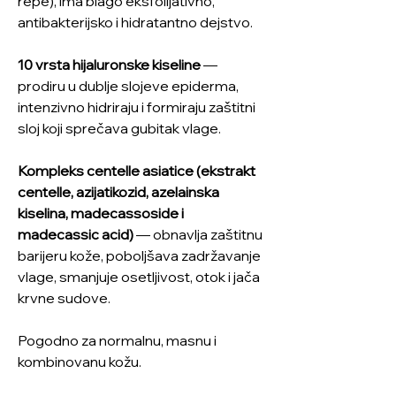
repe), ima blago eksfolijativno,
antibakterijsko i hidratantno dejstvo.
10 vrsta hijaluronske kiseline
—
prodiru u dublje slojeve epiderma,
intenzivno hidriraju i formiraju zaštitni
sloj koji sprečava gubitak vlage.
Kompleks centelle asiatice (ekstrakt
centelle, azijatikozid, azelainska
kiselina, madecassoside i
madecassic acid)
— obnavlja zaštitnu
barijeru kože, poboljšava zadržavanje
vlage, smanjuje osetljivost, otok i jača
krvne sudove.
Pogodno za normalnu, masnu i
kombinovanu kožu.