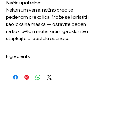
Način upotrebe:
Nakon umivanja, nežno pređite
pedenom preko lica. Može se koristiti i
kao lokalna maska — ostavite peden
na koži 5–10 minuta, zatim ga uklonite i
utapkajte preostalu esenciju.
Ingredients
Water, Butylene Glycol, Dipropylene
Glycol, Propanediol, Glycerin, Betaine,
Diglycerin, Methylpropanediol,
Hydroxyethyl Urea, 1,2-Hexanediol,
Hydroxyacetophenone, Glycereth-25
PCA Isostearate, Panthenol, Melia
Azadirachta Leaf Extract, Xanthan Gum,
Ethylhexylglycerin, Disodium EDTA, Melia
Azadirachta Flower Extract, Allantoin,
Sodium Polyacrylate, Glyceryl
Acrylate/Acrylic Acid Copolymer,