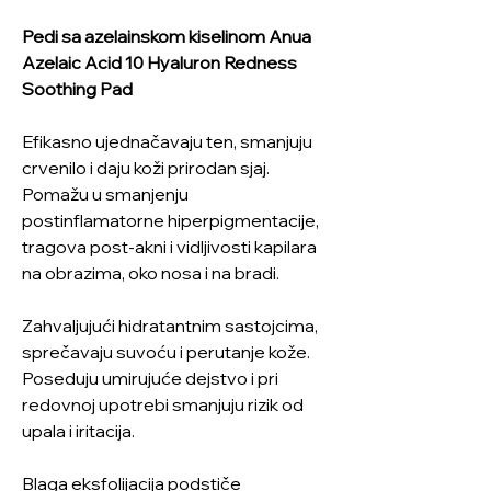
Pedi sa azelainskom kiselinom Anua
Azelaic Acid 10 Hyaluron Redness
Soothing Pad
Efikasno ujednačavaju ten, smanjuju
crvenilo i daju koži prirodan sjaj.
Pomažu u smanjenju
postinflamatorne hiperpigmentacije,
tragova post-akni i vidljivosti kapilara
na obrazima, oko nosa i na bradi.
Zahvaljujući hidratantnim sastojcima,
sprečavaju suvoću i perutanje kože.
Poseduju umirujuće dejstvo i pri
redovnoj upotrebi smanjuju rizik od
upala i iritacija.
Blaga eksfolijacija podstiče