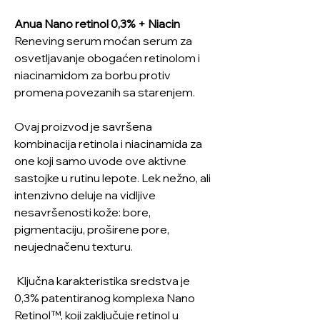
Anua Nano retinol 0,3% + Niacin
Reneving serum moćan serum za
osvetljavanje obogaćen retinolom i
niacinamidom za borbu protiv
promena povezanih sa starenjem.
Ovaj proizvod je savršena
kombinacija retinola i niacinamida za
one koji samo uvode ove aktivne
sastojke u rutinu lepote. Lek nežno, ali
intenzivno deluje na vidljive
nesavršenosti kože: bore,
pigmentaciju, proširene pore,
neujednačenu texturu.
Ključna karakteristika sredstva je
0,3% patentiranog komplexa Nano
Retinol™, koji zaključuje retinol u