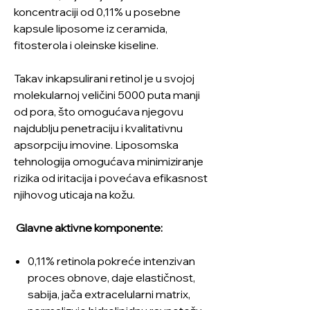
koncentraciji od 0,11% u posebne
kapsule liposome iz ceramida,
fitosterola i oleinske kiseline.
Takav inkapsulirani retinol je u svojoj
molekularnoj veličini 5000 puta manji
od pora, što omogućava njegovu
najdublju penetraciju i kvalitativnu
apsorpciju imovine. Liposomska
tehnologija omogućava minimiziranje
rizika od iritacija i povećava efikasnost
njihovog uticaja na kožu.
Glavne aktivne komponente:
0,11% retinola pokreće intenzivan
proces obnove, daje elastičnost,
sabija, jača extracelularni matrix,