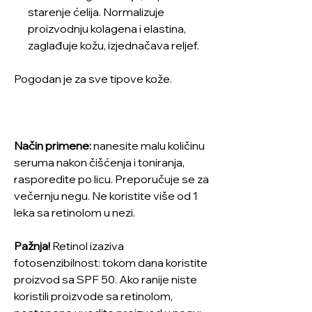
starenje ćelija. Normalizuje
proizvodnju kolagena i elastina,
zaglađuje kožu, izjednačava reljef.
Pogodan je za sve tipove kože.
Način primene:
nanesite malu količinu
seruma nakon čišćenja i toniranja,
rasporedite po licu. Preporučuje se za
večernju negu. Ne koristite više od 1
leka sa retinolom u nezi.
Pažnja!
Retinol izaziva
fotosenzibilnost: tokom dana koristite
proizvod sa SPF 50. Ako ranije niste
koristili proizvode sa retinolom,