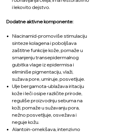
i lekovito dejstvo.
Dodatne aktivne komponente:
Niacinamid-promoviše stimulaciju
sinteze kolagena i poboljšava
zaštitne funkcije kože, pomaže u
smanjenju transepidermalnog
gubitka vlage iz epidermisa i
eliminiše pigmentaciju, vlaži,
sužava pore, umiruje, posvetljuje.
Ulje bergamota-ublažava iritaciju
kože i leči osipe različite prirode,
reguliše proizvodnju sebuma na
koži, pomaže u sužavanju pora,
nežno posvetljuje, osvežava i
neguje kožu.
Alantoin-omekšava, intenzivno