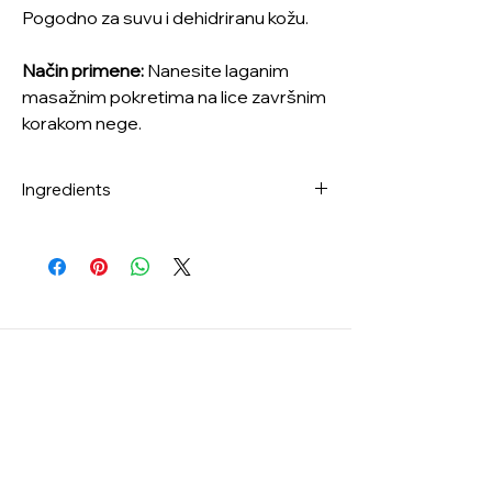
Pogodno za suvu i dehidriranu kožu.
Način primene:
Nanesite laganim
masažnim pokretima na lice završnim
korakom nege.
Ingredients
Sea Water (60%), Dipropylene Glycol,
Glycerin, Caprylic/Capric Triglyceride, -
Sodium Acrylate/Sodium
Acryloyldimethyl Taurate Copolymer,
Isohexadecane, Polysorbate 80, Sorbitan
Oleate, Niacinamide, Phenyl
Trimethicone, Cetyl Ethylhexanoate,
Cetearyl Alcohol, Water, 1,2-Hexanediol,
Butylene Glycol, Sodium Hyaluronate,
Panthenol, Ecklonia Cava Extract,
Laminaria Japonica Extract, Caulerpa
Lentillifera Extract, Salicornia Herbacea