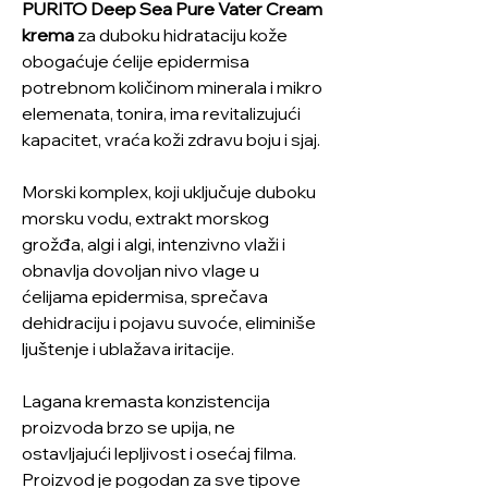
PURITO Deep Sea Pure Vater Cream
krema
za duboku hidrataciju kože
obogaćuje ćelije epidermisa
potrebnom količinom minerala i mikro
elemenata, tonira, ima revitalizujući
kapacitet, vraća koži zdravu boju i sjaj.
Morski komplex, koji uključuje duboku
morsku vodu, extrakt morskog
grožđa, algi i algi, intenzivno vlaži i
obnavlja dovoljan nivo vlage u
ćelijama epidermisa, sprečava
dehidraciju i pojavu suvoće, eliminiše
ljuštenje i ublažava iritacije.
Lagana kremasta konzistencija
proizvoda brzo se upija, ne
ostavljajući lepljivost i osećaj filma.
Proizvod je pogodan za sve tipove