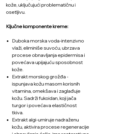
kože, uključujući problematičnu i
osetljivu.
Ključne komponente kreme:
Duboka morska voda-intenzivno
vlaži, eliminiše suvoću, ubrzava
procese obnavljanja epidermisa i
povećava upijajuću sposobnost
kože.
Extrakt morskog grožđa -
ispunjava kožu masom korisnih
vitamina, omekšava i zaglađuje
kožu. Sadrži fukoidan, koji jača
turgor i povećava elastičnost
tkiva.
Extrakt algi-umiruje nadraženu
kožu, aktivira procese regeneracije
i obnavljanja ćelija, ima restorativno