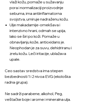
vlaži kožu, pomaže u sužavanju
pora i normalizaciji proizvodnje
sebuma, ima antiinflamatorna
svojstva, umiruje nadraženu kožu.
Ulje makadamije-omekšava i
intenzivno hrani, odmah se upija,
lako se širi po koži. Pomaže u
obnavljanju kože, antioxidans je.
Neophodan je za suvu, dehidriranu i
zrelu kožu. Leči iritacije, ublažava
upale.
Ceo sastav sredstva ima stepen
bezbednosti 1 i 2 nivoa EVG (ekološka
radna grupa).
Ne sadrži parabene, alkohol, Peg,
veštačke boje i arome i mineralna ulja.