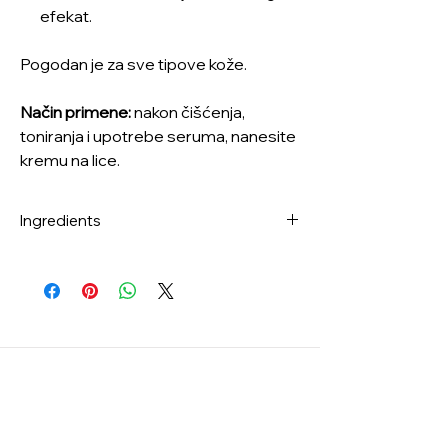
efekat.
Pogodan je za sve tipove kože.
Način primene:
nakon čišćenja,
toniranja i upotrebe seruma, nanesite
kremu na lice.
Ingredients
Aqua, Caprylic/Capric Triglyceride,
Glycerin, Butylene Glycol, Cetearyl
Alcohol, Polyglyceryl-3 Methylglucose
Distearate, Cyclopentasiloxane,
Polysorbate 60, Glyceryl Stearate,
Palmitic Acid, 1,2-Hexanediol,
Cyclohexasiloxane, Dimethicone, Benzyl
Glycol, Stearic Acid, Sorbitan
Sesquioleate, Ethylhexylglycerin,
Carbomer, Arginine, Isopentyldiol, Sodium