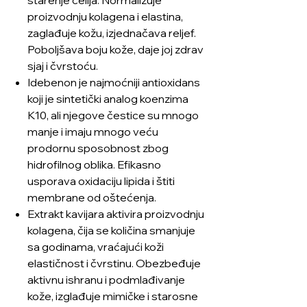
proizvodnju kolagena i elastina,
zaglađuje kožu, izjednačava reljef.
Poboljšava boju kože, daje joj zdrav
sjaj i čvrstoću.
Idebenon je najmoćniji antioxidans
koji je sintetički analog koenzima
K10, ali njegove čestice su mnogo
manje i imaju mnogo veću
prodornu sposobnost zbog
hidrofilnog oblika. Efikasno
usporava oxidaciju lipida i štiti
membrane od oštećenja.
Extrakt kavijara aktivira proizvodnju
kolagena, čija se količina smanjuje
sa godinama, vraćajući koži
elastičnost i čvrstinu. Obezbeđuje
aktivnu ishranu i podmlađivanje
kože, izglađuje mimičke i starosne