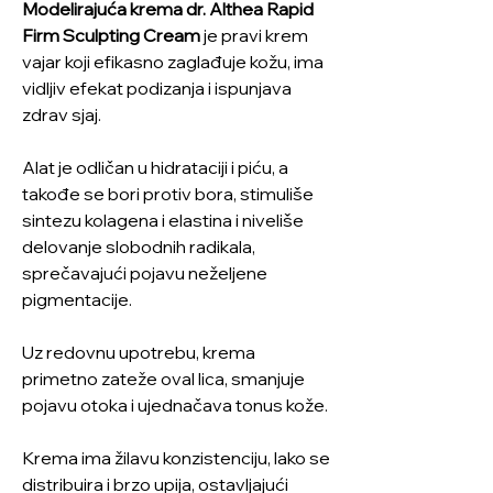
Modelirajuća krema dr. Althea Rapid
Firm Sculpting Cream
je pravi krem
vajar koji efikasno zaglađuje kožu, ima
vidljiv efekat podizanja i ispunjava
zdrav sjaj.
Alat je odličan u hidrataciji i piću, a
takođe se bori protiv bora, stimuliše
sintezu kolagena i elastina i niveliše
delovanje slobodnih radikala,
sprečavajući pojavu neželjene
pigmentacije.
Uz redovnu upotrebu, krema
primetno zateže oval lica, smanjuje
pojavu otoka i ujednačava tonus kože.
Krema ima žilavu konzistenciju, lako se
distribuira i brzo upija, ostavljajući