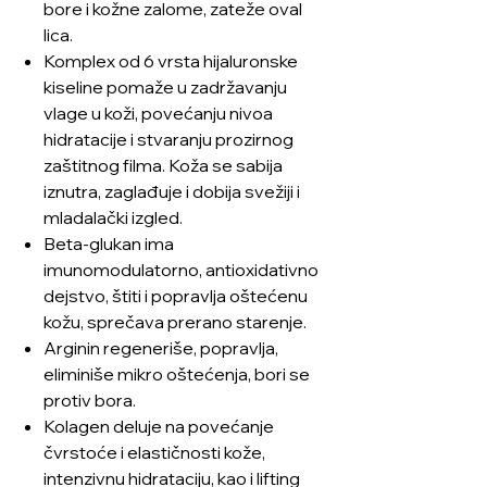
bore i kožne zalome, zateže oval
lica.
Komplex od 6 vrsta hijaluronske
kiseline pomaže u zadržavanju
vlage u koži, povećanju nivoa
hidratacije i stvaranju prozirnog
zaštitnog filma. Koža se sabija
iznutra, zaglađuje i dobija svežiji i
mladalački izgled.
Beta-glukan ima
imunomodulatorno, antioxidativno
dejstvo, štiti i popravlja oštećenu
kožu, sprečava prerano starenje.
Arginin regeneriše, popravlja,
eliminiše mikro oštećenja, bori se
protiv bora.
Kolagen deluje na povećanje
čvrstoće i elastičnosti kože,
intenzivnu hidrataciju, kao i lifting