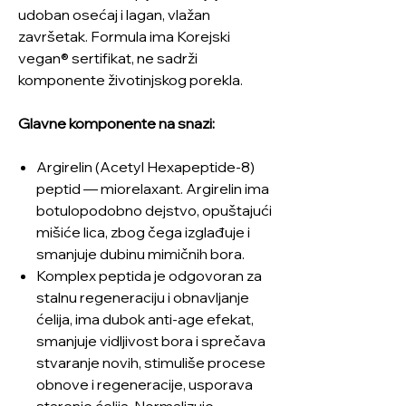
udoban osećaj i lagan, vlažan
završetak. Formula ima Korejski
vegan® sertifikat, ne sadrži
komponente životinjskog porekla.
Glavne komponente na snazi:
Argirelin (Acetyl Hexapeptide-8)
peptid — miorelaxant. Argirelin ima
botulopodobno dejstvo, opuštajući
mišiće lica, zbog čega izglađuje i
smanjuje dubinu mimičnih bora.
Komplex peptida je odgovoran za
stalnu regeneraciju i obnavljanje
ćelija, ima dubok anti-age efekat,
smanjuje vidljivost bora i sprečava
stvaranje novih, stimuliše procese
obnove i regeneracije, usporava
starenje ćelija. Normalizuje