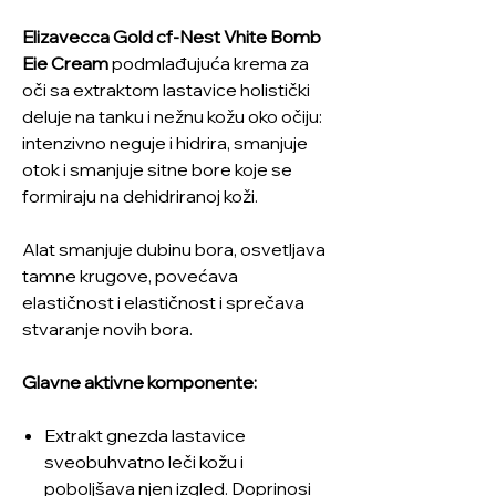
Elizavecca Gold cf-Nest Vhite Bomb
Eie Cream
podmlađujuća krema za
oči sa extraktom lastavice holistički
deluje na tanku i nežnu kožu oko očiju:
intenzivno neguje i hidrira, smanjuje
otok i smanjuje sitne bore koje se
formiraju na dehidriranoj koži.
Alat smanjuje dubinu bora, osvetljava
tamne krugove, povećava
elastičnost i elastičnost i sprečava
stvaranje novih bora.
Glavne aktivne komponente:
Extrakt gnezda lastavice
sveobuhvatno leči kožu i
poboljšava njen izgled. Doprinosi