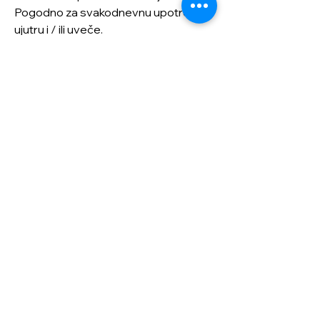
Pogodno za svakodnevnu upotrebu
ujutru i / ili uveče.