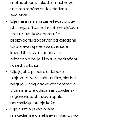
metabolizam. Takođe, maslinovo
ulje ima moćna antioxidativna
svojstva.
Ulje nara ima snažan efekat protiv
starenja, efikasno hrani i omekšava
zrelu i suvu kožu, stimuliše
proizvodnju sopstvenog kolagena.
Usporava i sprečava uvenuće
kože. Ubrzava regeneraciju
oštećenih ćelija. Umiruje nadraženu
i osetljivu kožu.
Ulje jojobe prodire u duboke
slojeve, stvara zaštitni film, hidrira i
neguje. Zbog visoke koncentracije
vitamina, E je odličan antioxidans-
regeneriše, ublažava upale,
normalizuje stanje kože.
Ulje australijskog oraha
makadamije omekšava i intenzivno