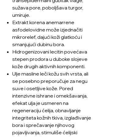
transepidermalni gubitak vlage,
sužava pore, poboljšava turgor,
umiruje.
Extrakt korena anemarrene
asfodelovidne može izjednačiti
mikrorelef, dajući koži glatkoću i
smanjujući dubinu bora.
Hidrogenizovani lecitin povećava
stepen prodora u duboke slojeve
kože drugih aktivnih komponenti.
Ulje masline leči kožu svih vrsta, ali
se posebno preporučuje za negu
suve i osetljive kože. Pored
intenzivne ishrane i omekšavanja,
efekat ulja je usmeren na
regeneraciju ćelija, obnavljanje
integriteta kožnih tkiva, izglađivanje
bora i sprečavanje njihovog
pojavljivanja, stimuliše ćelijski