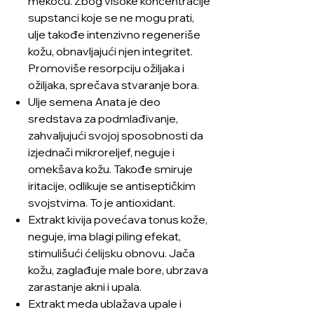
mekoću. Zbog visoke koncentracije
supstanci koje se ne mogu prati,
ulje takođe intenzivno regeneriše
kožu, obnavljajući njen integritet.
Promoviše resorpciju ožiljaka i
ožiljaka, sprečava stvaranje bora.
Ulje semena Anata je deo
sredstava za podmlađivanje,
zahvaljujući svojoj sposobnosti da
izjednači mikroreljef, neguje i
omekšava kožu. Takođe smiruje
iritacije, odlikuje se antiseptičkim
svojstvima. To je antioxidant.
Extrakt kivija povećava tonus kože,
neguje, ima blagi piling efekat,
stimulišući ćelijsku obnovu. Jača
kožu, zaglađuje male bore, ubrzava
zarastanje akni i upala.
Extrakt meda ublažava upale i