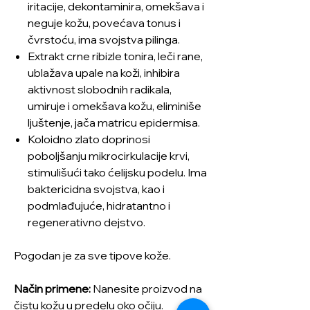
iritacije, dekontaminira, omekšava i
neguje kožu, povećava tonus i
čvrstoću, ima svojstva pilinga.
Extrakt crne ribizle tonira, leči rane,
ublažava upale na koži, inhibira
aktivnost slobodnih radikala,
umiruje i omekšava kožu, eliminiše
ljuštenje, jača matricu epidermisa.
Koloidno zlato doprinosi
poboljšanju mikrocirkulacije krvi,
stimulišući tako ćelijsku podelu. Ima
baktericidna svojstva, kao i
podmlađujuće, hidratantno i
regenerativno dejstvo.
Pogodan je za sve tipove kože.
Način primene:
Nanesite proizvod na
čistu kožu u predelu oko očiju.