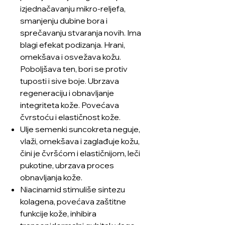
izjednačavanju mikro-reljefa,
smanjenju dubine bora i
sprečavanju stvaranja novih. Ima
blagi efekat podizanja. Hrani,
omekšava i osvežava kožu.
Poboljšava ten, bori se protiv
tuposti i sive boje. Ubrzava
regeneraciju i obnavljanje
integriteta kože. Povećava
čvrstoću i elastičnost kože.
Ulje semenki suncokreta neguje,
vlaži, omekšava i zaglađuje kožu,
čini je čvršćom i elastičnijom, leči
pukotine, ubrzava proces
obnavljanja kože.
Niacinamid stimuliše sintezu
kolagena, povećava zaštitne
funkcije kože, inhibira