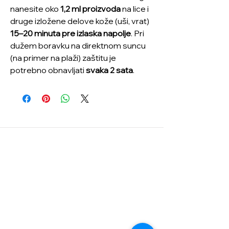
nanesite oko
1,2 ml proizvoda
na lice i
druge izložene delove kože (uši, vrat)
15–20 minuta pre izlaska napolje
. Pri
dužem boravku na direktnom suncu
(na primer na plaži) zaštitu je
potrebno obnavljati
svaka 2 sata
.