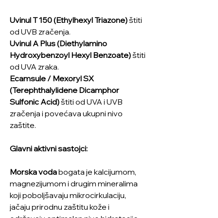
Uvinul T 150 (Ethylhexyl Triazone)
štiti
od UVB zračenja.
Uvinul A Plus (Diethylamino
Hydroxybenzoyl Hexyl Benzoate)
štiti
od UVA zraka.
Ecamsule / Mexoryl SX
(Terephthalylidene Dicamphor
Sulfonic Acid)
štiti od UVA i UVB
zračenja i povećava ukupni nivo
zaštite.
Glavni aktivni sastojci:
Morska voda
bogata je kalcijumom,
magnezijumom i drugim mineralima
koji poboljšavaju mikrocirkulaciju,
jačaju prirodnu zaštitu kože i