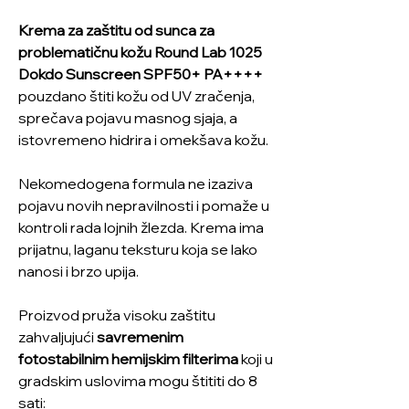
Krema za zaštitu od sunca za
problematičnu kožu Round Lab 1025
Dokdo Sunscreen SPF50+ PA++++
pouzdano štiti kožu od UV zračenja,
sprečava pojavu masnog sjaja, a
istovremeno hidrira i omekšava kožu.
Nekomedogena formula ne izaziva
pojavu novih nepravilnosti i pomaže u
kontroli rada lojnih žlezda. Krema ima
prijatnu, laganu teksturu koja se lako
nanosi i brzo upija.
Proizvod pruža visoku zaštitu
zahvaljujući
savremenim
fotostabilnim hemijskim filterima
koji u
gradskim uslovima mogu štititi do 8
sati: