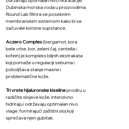
održavaju optimalan nivo hidratacije.
Dubinska morska voda u proizvodima
Round Lab filtrira se posebnim
membranskim sistemom kako bi se
sačuvale korisne supstance.
Aczero Complex
(bergamot, kora
bele vrbe, bor, zeleni čaj, centella i
kofein) je kompleks biljnih ekstrakata
koji pomaže u regulaciji sebuma i
poboljšava stanje masne i
problematične kože.
Tri vrste hijaluronske kiseline
prodiru u
različite slojeve kože, intenzivno
hidriraju i održavaju optimalan nivo
vlage, formirajući zaštitni sloj koji
sprečava njen gubitak.