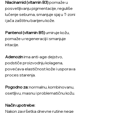
Niacinamid (vitamin B3)
pomaže u
posvetljivanju pigmentacije, reguliše
lučenje sebuma, smanjuje sjaj u T-zoni
i jača zaštitnu barijeru kože.
Pantenol (vitamin B5)
umiruje kožu,
pomaže u regeneraciji i smanjuje
iritacije.
Adenozin
ima anti-age dejstvo,
podstiče proizvodnju kolagena,
povećava elastičnost kože i usporava
proces starenja.
Pogodno za:
normalnu, kombinovanu,
osetljivu, masnu i problematičnu kožu.
Način upotrebe:
Nakon završetka dnevne rutine nege