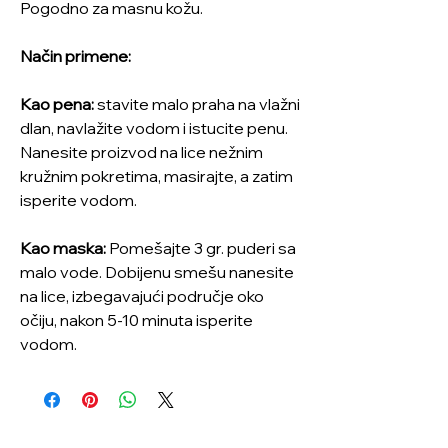
Pogodno za masnu kožu.
Način primene:
Kao pena:
stavite malo praha na vlažni
dlan, navlažite vodom i istucite penu.
Nanesite proizvod na lice nežnim
kružnim pokretima, masirajte, a zatim
isperite vodom.
Kao maska:
Pomešajte 3 gr. puderi sa
malo vode. Dobijenu smešu nanesite
na lice, izbegavajući područje oko
očiju, nakon 5-10 minuta isperite
vodom.