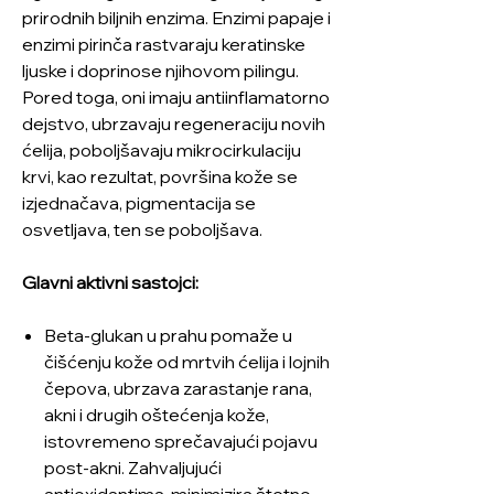
prirodnih biljnih enzima. Enzimi papaje i
enzimi pirinča rastvaraju keratinske
ljuske i doprinose njihovom pilingu.
Pored toga, oni imaju antiinflamatorno
dejstvo, ubrzavaju regeneraciju novih
ćelija, poboljšavaju mikrocirkulaciju
krvi, kao rezultat, površina kože se
izjednačava, pigmentacija se
osvetljava, ten se poboljšava.
Glavni aktivni sastojci:
Beta-glukan u prahu pomaže u
čišćenju kože od mrtvih ćelija i lojnih
čepova, ubrzava zarastanje rana,
akni i drugih oštećenja kože,
istovremeno sprečavajući pojavu
post-akni. Zahvaljujući
antioxidantima, minimizira štetno