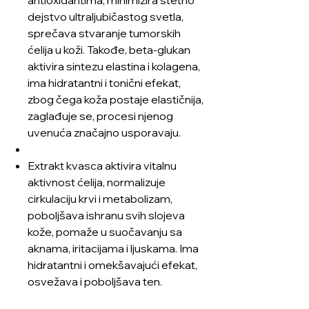
dejstvo ultraljubičastog svetla,
sprečava stvaranje tumorskih
ćelija u koži. Takođe, beta-glukan
aktivira sintezu elastina i kolagena,
ima hidratantni i tonični efekat,
zbog čega koža postaje elastičnija,
zaglađuje se, procesi njenog
uvenuća značajno usporavaju.
Extrakt kvasca aktivira vitalnu
aktivnost ćelija, normalizuje
cirkulaciju krvi i metabolizam,
poboljšava ishranu svih slojeva
kože, pomaže u suočavanju sa
aknama, iritacijama i ljuskama. Ima
hidratantni i omekšavajući efekat,
osvežava i poboljšava ten.