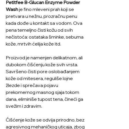
Petitfee B-Glucan Enzyme Powder
Wash
je fino mleveni prah koji se
pretvara u nežnu, prozračnu penu
kada dođe u kontakt sa vodom. Ova
pena temeljno čisti kožu od svih
nečistoća: ostataka šminke, sebuma
kože, mrtvih ćelija kože itd.
Proizvod je namenjen delikatnom, ali
dubokom čišćenju kože svih vrsta.
Savršeno čisti pore oslobađanjem
kože od mitesera, reguliše lojne
žlezde i sprečava pojavu
prekomernog masnog sjaja tokom
dana, eliminiše tupost tena, čineći ga
svežim i zdravim.
Čišćenje kože se odvija prirodno, bez
agresivnog mehaničkog uticaja, zbog