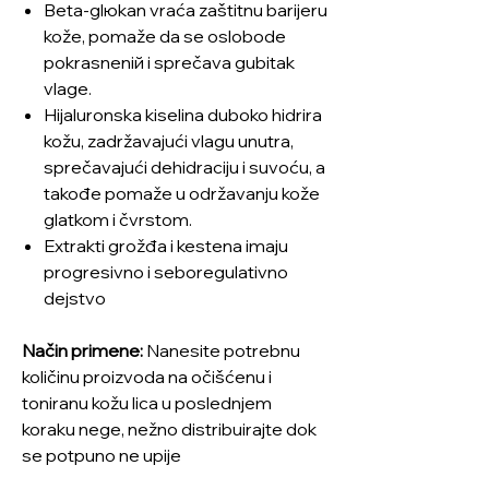
Beta-glюkan vraća zaštitnu barijeru
kože, pomaže da se oslobode
pokrasneniй i sprečava gubitak
vlage.
Hijaluronska kiselina duboko hidrira
kožu, zadržavajući vlagu unutra,
sprečavajući dehidraciju i suvoću, a
takođe pomaže u održavanju kože
glatkom i čvrstom.
Extrakti grožđa i kestena imaju
progresivno i seboregulativno
dejstvo
Način primene:
Nanesite potrebnu
količinu proizvoda na očišćenu i
toniranu kožu lica u poslednjem
koraku nege, nežno distribuirajte dok
se potpuno ne upije