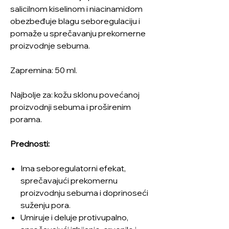
salicilnom kiselinom i niacinamidom
obezbeđuje blagu seboregulaciju i
pomaže u sprečavanju prekomerne
proizvodnje sebuma.
Zapremina: 50 ml.
Najbolje za: kožu sklonu povećanoj
proizvodnji sebuma i proširenim
porama.
Prednosti:
Ima seboregulatorni efekat,
sprečavajući prekomernu
proizvodnju sebuma i doprinoseći
suženju pora.
Umiruje i deluje protivupalno,