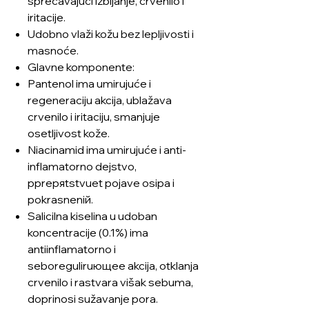
sprečavajući izbijanje, crvenilo i
iritacije.
Udobno vlaži kožu bez lepljivosti i
masnoće.
Glavne komponente:
Pantenol ima umirujuće i
regeneraciju akcija, ublažava
crvenilo i iritaciju, smanjuje
osetljivost kože.
Niacinamid ima umirujuće i anti-
inflamatorno dejstvo,
pprepяtstvuet pojave osipa i
pokrasneniй.
Salicilna kiselina u udoban
koncentracije (0.1%) ima
antiinflamatorno i
seboreguliruющee akcija, otklanja
crvenilo i rastvara višak sebuma,
doprinosi sužavanje pora.