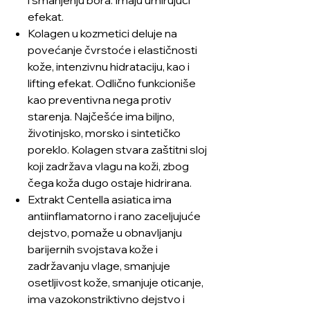
efekat.
Kolagen u kozmetici deluje na
povećanje čvrstoće i elastičnosti
kože, intenzivnu hidrataciju, kao i
lifting efekat. Odlično funkcioniše
kao preventivna nega protiv
starenja. Najčešće ima biljno,
životinjsko, morsko i sintetičko
poreklo. Kolagen stvara zaštitni sloj
koji zadržava vlagu na koži, zbog
čega koža dugo ostaje hidrirana.
Extrakt Centella asiatica ima
antiinflamatorno i rano zaceljujuće
dejstvo, pomaže u obnavljanju
barijernih svojstava kože i
zadržavanju vlage, smanjuje
osetljivost kože, smanjuje oticanje,
ima vazokonstriktivno dejstvo i