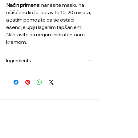
Način primene:
nanesite masku na
očišćenu kožu, ostavite 10-20 minuta,
a zatim pomozite da se ostaci
esencije upiju laganim tapšanjem.
Nastavite sa negom hidratantnom
kremom.
Ingredients
Water, Propanediol, Glycerin, 1,2-
Hexanediol, Hexylene Glycol,
Hydroxyacetophenone, Hydrolyzed
Jojoba Esters, Xanthan Gum,
Hydroxyethylcellulose, Cetearyl Olivate,
Arginine, Betaine, Carbomer, Trehalose,
Sorbitan Olivate, Butylene Glycol,
Polyglyceryl-10 Laurate, Polyglyceryl-10
Myristate, Dipropylene Glycol, Disodium
EDTA, Caprylic/Capric Triglyceride, Rosa
Damascena Flower Oil, Centella Asiatica