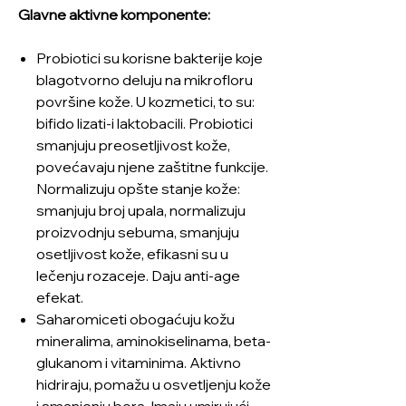
Glavne aktivne komponente:
Probiotici su korisne bakterije koje
blagotvorno deluju na mikrofloru
površine kože. U kozmetici, to su:
bifido lizati-i laktobacili. Probiotici
smanjuju preosetljivost kože,
povećavaju njene zaštitne funkcije.
Normalizuju opšte stanje kože:
smanjuju broj upala, normalizuju
proizvodnju sebuma, smanjuju
osetljivost kože, efikasni su u
lečenju rozaceje. Daju anti-age
efekat.
Saharomiceti obogaćuju kožu
mineralima, aminokiselinama, beta-
glukanom i vitaminima. Aktivno
hidriraju, pomažu u osvetljenju kože
i smanjenju bora. Imaju umirujući