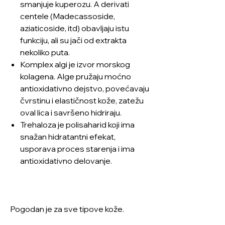
smanjuje kuperozu. A derivati
centele (Madecassoside,
aziaticoside, itd) obavljaju istu
funkciju, ali su jači od extrakta
nekoliko puta.
Komplex algi je izvor morskog
kolagena. Alge pružaju moćno
antioxidativno dejstvo, povećavaju
čvrstinu i elastičnost kože, zatežu
oval lica i savršeno hidriraju.
Trehaloza je polisaharid koji ima
snažan hidratantni efekat,
usporava proces starenja i ima
antioxidativno delovanje.
Pogodan je za sve tipove kože.