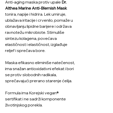
Anti-aging maska protiv upale
Dr.
Althea Marine Anti-Blemish Mask
tonira, napije i hidrira. Lek umiruje,
ublažava iritacije i crvenilo, pomaže u
obnavljanju lipidne barijere i održava
ravnotežu mikrobiote. Stimuliše
sintezu kolagena, povećava
elastičnost i elastičnost, izglađuje
reljef i sprečava bore.
Maska efikasno eliminiše natečenost,
ima snažan antioxidativni efekat i bori
se protiv slobodnih radikala,
sprečavajući prerano starenje ćelija.
Formula ima Korejski vegan®
sertifikat i ne sadrži komponente
životinjskog porekla.