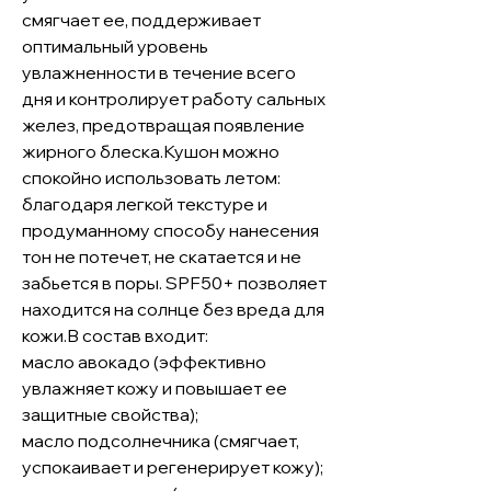
смягчает ее, поддерживает
оптимальный уровень
увлажненности в течение всего
дня и контролирует работу сальных
желез, предотвращая появление
жирного блеска.Кушон можно
спокойно использовать летом:
благодаря легкой текстуре и
продуманному способу нанесения
тон не потечет, не скатается и не
забьется в поры. SPF50+ позволяет
находится на солнце без вреда для
кожи.В состав входит:
масло авокадо (эффективно
увлажняет кожу и повышает ее
защитные свойства);
масло подсолнечника (смягчает,
успокаивает и регенерирует кожу);