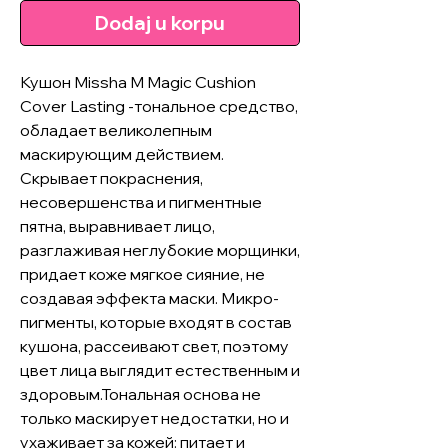
Dodaj u korpu
Кушон Missha M Magic Cushion
Cover Lasting -тональное средство,
обладает великолепным
маскирующим действием.
Скрывает покраснения,
несовершенства и пигментные
пятна, выравнивает лицо,
разглаживая неглубокие морщинки,
придает коже мягкое сияние, не
создавая эффекта маски. Микро-
пигменты, которые входят в состав
кушона, рассеивают свет, поэтому
цвет лица выглядит естественным и
здоровым.Тональная основа не
только маскирует недостатки, но и
ухаживает за кожей: питает и