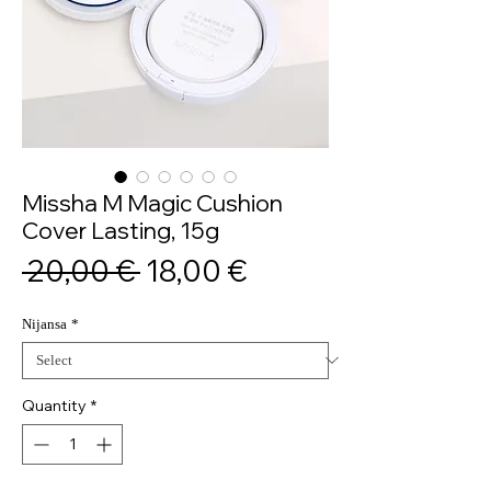
Missha M Magic Cushion
Cover Lasting, 15g
Regular
Sale
 20,00 € 
18,00 €
Price
Price
Nijansa
*
Quantity
*