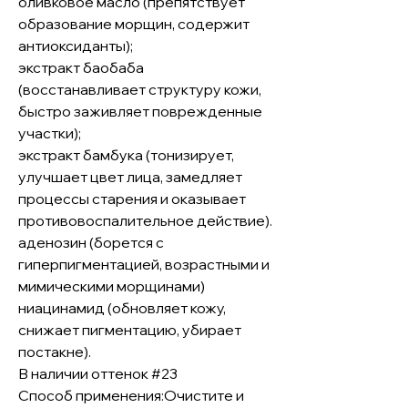
оливковое масло (препятствует
образование морщин, содержит
антиоксиданты);
экстракт баобаба
(восстанавливает структуру кожи,
быстро заживляет поврежденные
участки);
экстракт бамбука (тонизирует,
улучшает цвет лица, замедляет
процессы старения и оказывает
противовоспалительное действие).
аденозин (борется с
гиперпигментацией, возрастными и
мимическими морщинами)
ниацинамид (обновляет кожу,
снижает пигментацию, убирает
постакне).
В наличии оттенок #23
Способ применения:Очистите и